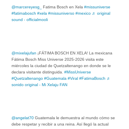
@marcereyesg_
Fatima Bosch en Xela
#missuniverse
#fatimabosch
#xela
#missuniverso
#mexico
♬ original
sound - officialmooli
@mixelajufan
¡FÁTIMA BOSCH EN XELA! La mexicana
Fátima Bosch Miss Universe 2025-2026 visita este
miércoles la ciudad de Quetzaltenango en donde se le
declara visitante distinguida.
#MissUniverse
#Quetzaltenango
#Guatemala
#Viral
#FatimaBosch
♬
sonido original - Mi Xelaju FAN
@angelat70
Guatemala le demuestra al mundo cómo se
debe respetar y recibir a una reina. Así llegó la actual