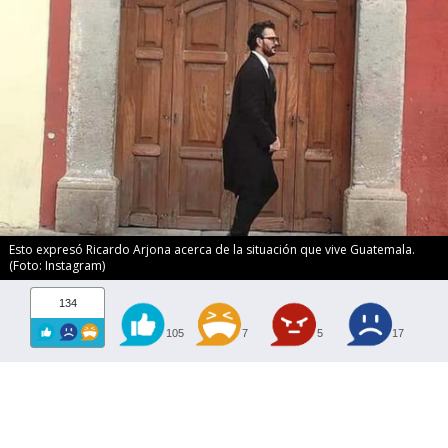
Esto expresó Ricardo Arjona acerca de la situación que vive Guatemala.
(Foto: Instagram)
134
105
7
5
17