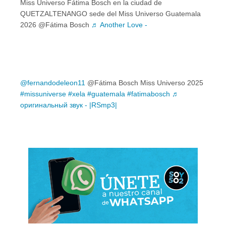
Miss Universo Fátima Bosch en la ciudad de
QUETZALTENANGO sede del Miss Universo Guatemala
2026 @Fátima Bosch
♬ Another Love -
@fernandodeleon11
@Fátima Bosch Miss Universo 2025
#missuniverse
#xela
#guatemala
#fatimabosch
♬
оригинальный звук - |RSmp3|