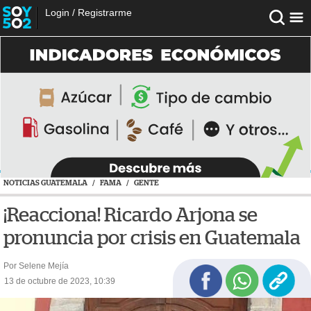
Login
/
Registrarme
NOTICIAS GUATEMALA
/
FAMA
/
GENTE
¡Reacciona! Ricardo Arjona se
pronuncia por crisis en Guatemala
Por Selene Mejía
13 de octubre de 2023, 10:39