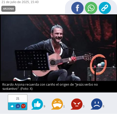
21 de julio de 2025, 15:40
ARJONA
Ricardo Arjona recuerda con cariño el origen de "Jesús verbo no
sustantivo". (Foto: X)
21
9
1
3
8