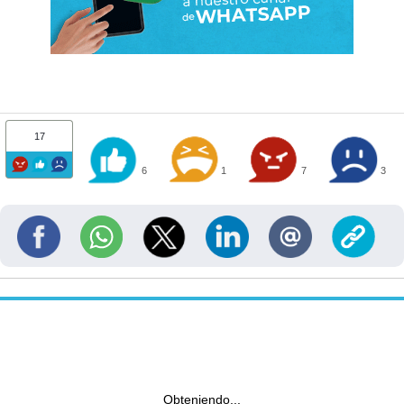
17
6
1
7
3
Obteniendo...