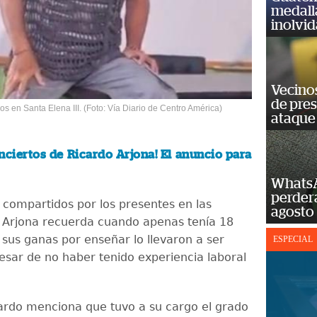
medall
inolvi
Vecino
de pre
s en Santa Elena III. (Foto: Vía Diario de Centro América)
ataque
nciertos de Ricardo Arjona! El anuncio para
WhatsA
perderá
s compartidos por los presentes en las
agosto
 Arjona recuerda cuando apenas tenía 18
sus ganas por enseñar lo llevaron a ser
ESPECIAL
esar de no haber tenido experiencia laboral
rdo menciona que tuvo a su cargo el grado