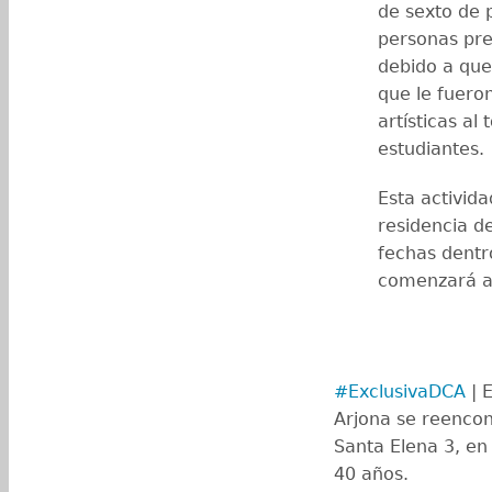
de sexto de p
personas preg
debido a que
que le fuero
artísticas al
estudiantes.
Esta activid
residencia de
fechas dentr
comenzará a 
#ExclusivaDCA
| 
Arjona se reencon
Santa Elena 3, en
40 años.