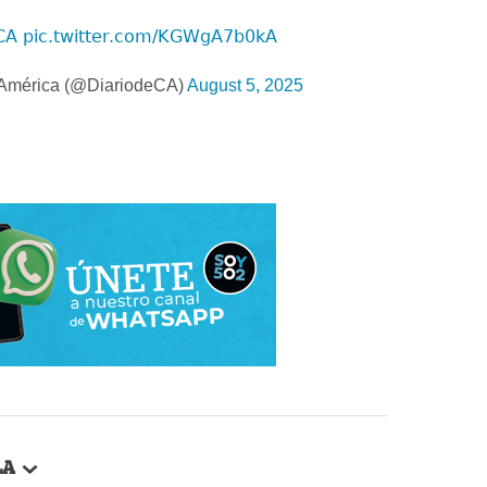
CA
pic.twitter.com/KGWgA7b0kA
 América (@DiariodeCA)
August 5, 2025
LA