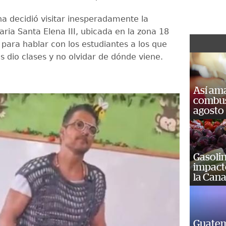
na decidió visitar inesperadamente la
ria Santa Elena III, ubicada en la zona 18
, para hablar con los estudiantes a los que
s dio clases y no olvidar de dónde viene.
Así ama
combust
agosto
Gasolin
impact
la Cana
Guatem