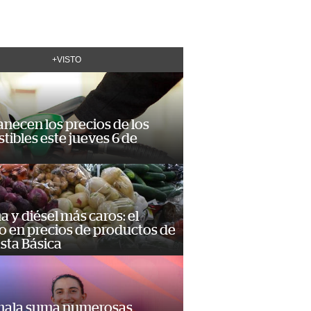
+VISTO
necen los precios de los
ibles este jueves 6 de
a y diésel más caros: el
o en precios de productos de
sta Básica
ala suma numerosas