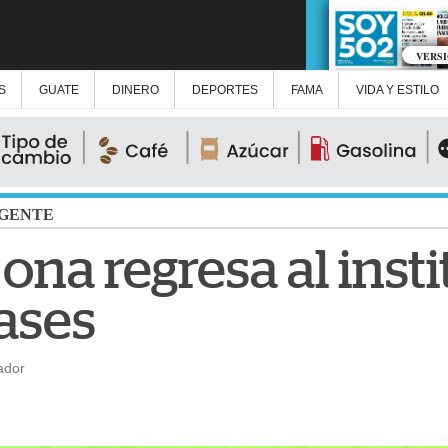
VERS
S
GUATE
DINERO
DEPORTES
FAMA
VIDA Y ESTILO
GENTE
ona regresa al inst
ases
ador