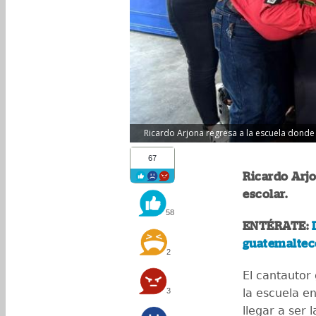
Ricardo Arjona regresa a la escuela donde 
67
Ricardo Arj
escolar.
58
ENTÉRATE:
guatemalteco
2
El cantautor
3
la escuela e
llegar a ser 