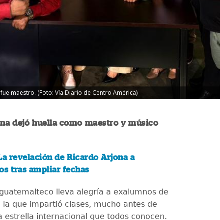
fue maestro. (Foto: Vía Diario de Centro América)
ona dejó huella como maestro y músico
La revelación de Ricardo Arjona a
s tras ampliar fechas
 guatemalteco lleva alegría a exalumnos de
n la que impartió clases, mucho antes de
la estrella internacional que todos conocen.