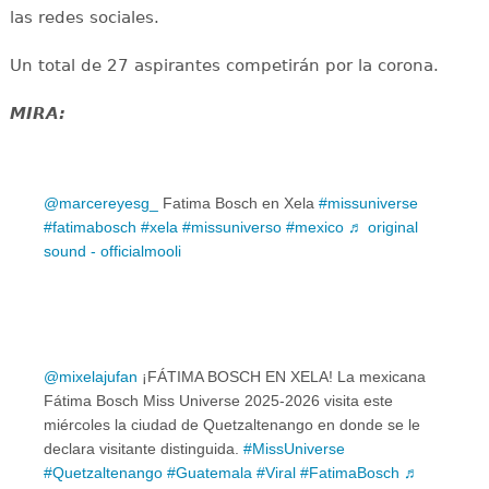
las redes sociales.
Un total de 27 aspirantes competirán por la corona.
MIRA:
@marcereyesg_
Fatima Bosch en Xela
#missuniverse
#fatimabosch
#xela
#missuniverso
#mexico
♬ original
sound - officialmooli
@mixelajufan
¡FÁTIMA BOSCH EN XELA! La mexicana
Fátima Bosch Miss Universe 2025-2026 visita este
miércoles la ciudad de Quetzaltenango en donde se le
declara visitante distinguida.
#MissUniverse
#Quetzaltenango
#Guatemala
#Viral
#FatimaBosch
♬