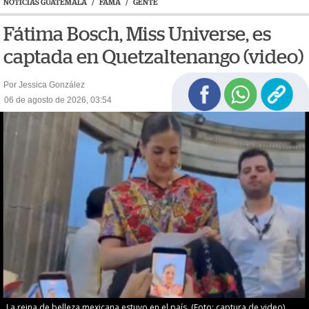
NOTICIAS GUATEMALA
/
FAMA
/
GENTE
Fátima Bosch, Miss Universe, es
captada en Quetzaltenango (video)
Por Jessica González
06 de agosto de 2026, 03:54
La reina de belleza mexicana estuvo en el país. (Foto: captura de video)