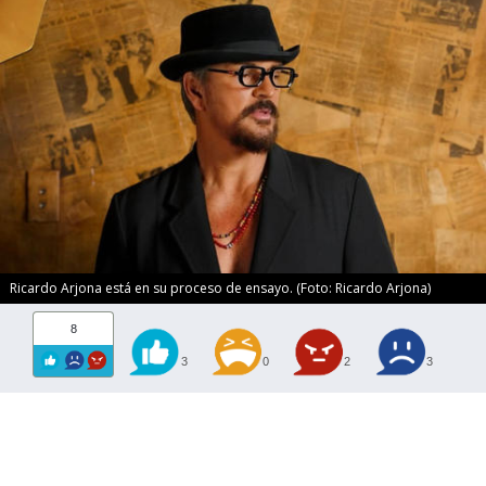
Ricardo Arjona está en su proceso de ensayo. (Foto: Ricardo Arjona)
8
3
0
2
3