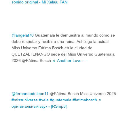
sonido original - Mi Xelaju FAN
@angelat70
Guatemala le demuestra al mundo cómo se
debe respetar y recibir a una reina. Así llegó la actual
Miss Universo Fátima Bosch en la ciudad de
QUETZALTENANGO sede del Miss Universo Guatemala
2026 @Fátima Bosch
♬ Another Love -
@fernandodeleon11
@Fátima Bosch Miss Universo 2025
#missuniverse
#xela
#guatemala
#fatimabosch
♬
оригинальный звук - |RSmp3|