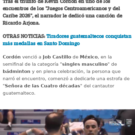
Tras el triunfo de Kevin Cordón en uno de los
encuentros de los "Juegos Centroamericanos y del
Caribe 2026", el narrador le dedicó una canción de
Ricardo Arjona.
OTRAS NOTICIAS:
Tiradores guatemaltecos conquistan
más medallas en Santo Domingo
Cordón
venció a
Job Castillo
de
México
, en la
semifinal de la categoría "
singles masculino
" de
bádminton
y en plena celebración, la persona que
narró el encuentro, comenzó a dedicarle una estrofa de
"
Señora de las Cuatro décadas
" del cantautor
guatemalteco.