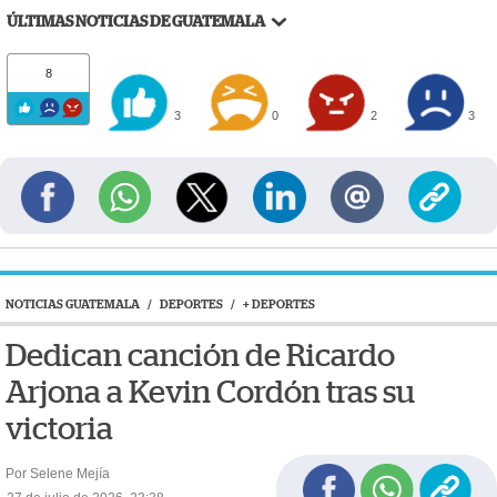
ÚLTIMAS NOTICIAS DE GUATEMALA
8
3
0
2
3
NOTICIAS GUATEMALA
/
DEPORTES
/
+ DEPORTES
Dedican canción de Ricardo
Arjona a Kevin Cordón tras su
victoria
Por Selene Mejía