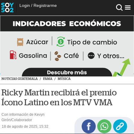
Login
/
Registrarme
NOTICIAS GUATEMALA
/
FAMA
/
MÚSICA
Ricky Martin recibirá el premio
Ícono Latino en los MTV VMA
Con información de Kevyn
Girón/Colaborador
18 de agosto de 2025, 15:32