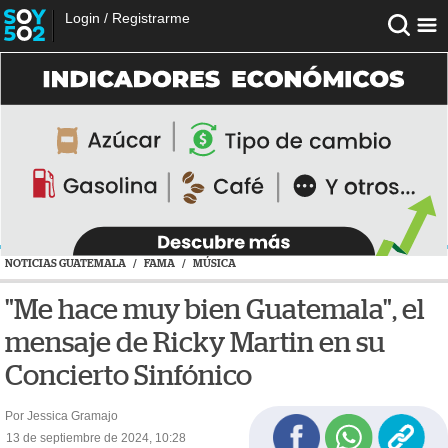
Login
/
Registrarme
NOTICIAS GUATEMALA
/
FAMA
/
MÚSICA
"Me hace muy bien Guatemala", el
mensaje de Ricky Martin en su
Concierto Sinfónico
Por Jessica Gramajo
13 de septiembre de 2024, 10:28