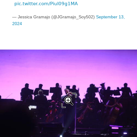
pic.twitter.com/Piul09g1MA
— Jessica Gramajo (@JGramajo_Soy502)
September 13,
2024