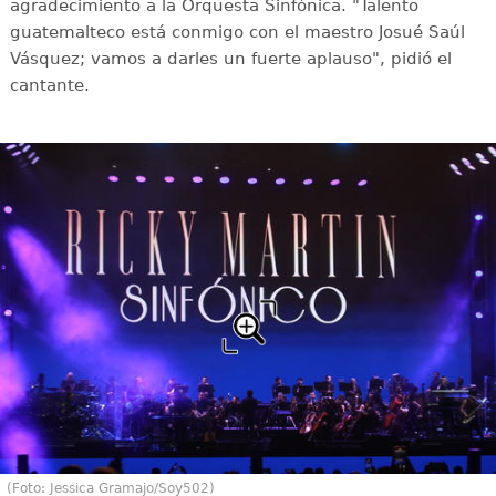
agradecimiento a la Orquesta Sinfónica. "Talento
guatemalteco está conmigo con el maestro Josué Saúl
Vásquez; vamos a darles un fuerte aplauso", pidió el
cantante.
(Foto: Jessica Gramajo/Soy502)