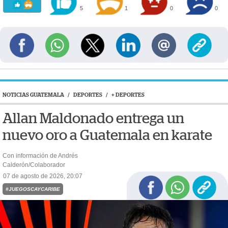
5
1
0
0
NOTICIAS GUATEMALA
/
DEPORTES
/
+ DEPORTES
Allan Maldonado entrega un
nuevo oro a Guatemala en karate
Con información de Andrés
Calderón/Colaborador
07 de agosto de 2026, 20:07
#JUEGOSCAYCARIBE