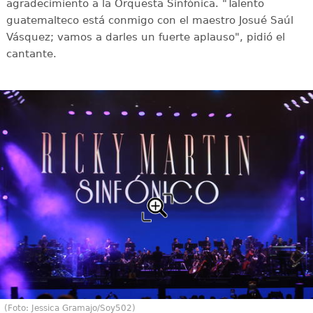
agradecimiento a la Orquesta Sinfónica. "Talento
guatemalteco está conmigo con el maestro Josué Saúl
Vásquez; vamos a darles un fuerte aplauso", pidió el
cantante.
(Foto: Jessica Gramajo/Soy502)