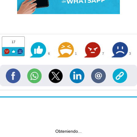
17
6
1
7
3
Obteniendo...