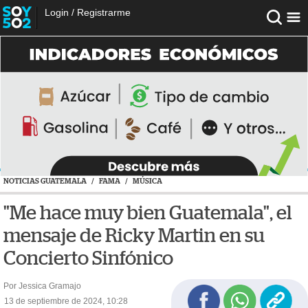
Login
/
Registrarme
NOTICIAS GUATEMALA
/
FAMA
/
MÚSICA
"Me hace muy bien Guatemala", el
mensaje de Ricky Martin en su
Concierto Sinfónico
Por Jessica Gramajo
13 de septiembre de 2024, 10:28