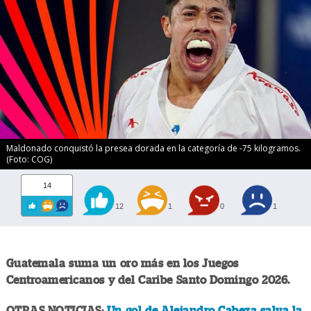
Maldonado conquistó la presea dorada en la categoría de -75 kilogramos.
(Foto: COG)
14
12
1
0
1
Guatemala suma un oro más en los Juegos
Centroamericanos y del Caribe Santo Domingo 2026.
OTRAS NOTICIAS:
Un gol de Alejandro Cabeza salva la