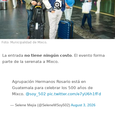
Foto: Municipalidad de Mixco.
La entrada
no tiene ningún costo
. El evento forma
parte de la serenata a Mixco.
Agrupación Hermanos Rosario está en
Guatemala para celebrar los 500 años de
Mixco.
@soy_502
pic.twitter.com/e7yU6h1fFd
— Selene Mejía (@SeleneMSoy502)
August 3, 2026