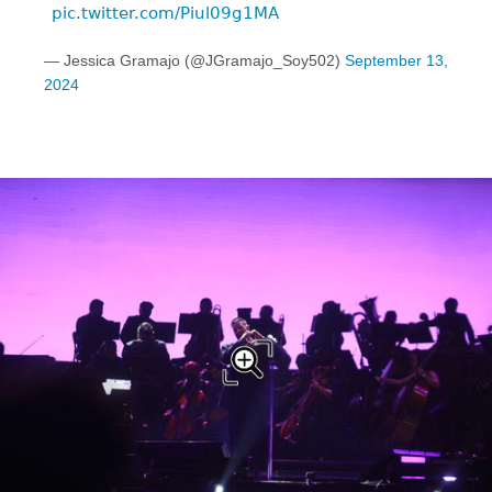
pic.twitter.com/Piul09g1MA
— Jessica Gramajo (@JGramajo_Soy502)
September 13,
2024