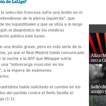
ón de LaLiga?
 la selección francesa sufre una lesión en el
itendinoso de la pierna izquierda", que
e los isquiotibiales y que se sitúa a lo largo
egún el diagnóstico de los médicos
echo público este lunes.
e una lesión grave, pero es más seria de lo
ba, ya que el Real Madrid había comunicado
Allan 
or la noche a la AFP que Mbappé sufría
oro a 
 una "sobrecarga muscular en los
es", a la espera de exámenes
rios.
Salió d
adridista había solicitado el cambio en los
amigo y
os del partido contra el Betis Sevilla el
ga (1-1).