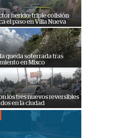
or herido: triple colisión
a el paso en Villa Nueva
da queda soterrada tras
amiento en Mixco
on los tres nuevos reversibles
ados en la ciudad