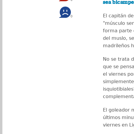
sea bicampe
El capitán de
0
"músculo sem
forma parte d
del muslo, s
madrileños h
No se trata d
que se pensa
el viernes p
simplemente
isquiotibial
complementa
El goleador m
últimos minut
viernes en Li