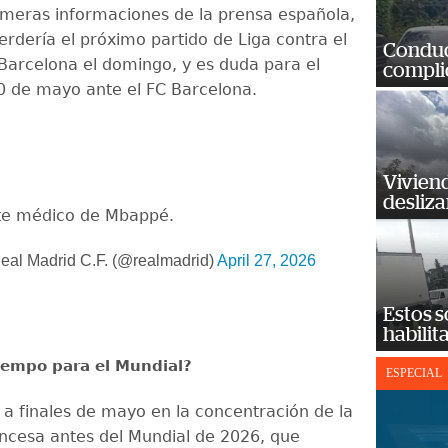
imeras informaciones de la prensa española,
rdería el próximo partido de Liga contra el
Conduct
Barcelona el domingo, y es duda para el
complic
10 de mayo ante el FC Barcelona.
Vivien
desliz
te médico de Mbappé.
al Madrid C.F. (@realmadrid)
April 27, 2026
Estos s
habilit
tiempo para el Mundial?
ESPECIAL
 a finales de mayo en la concentración de la
ancesa antes del Mundial de 2026, que