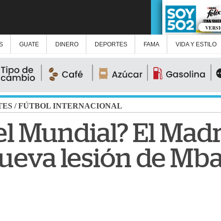
VERS
S
GUATE
DINERO
DEPORTES
FAMA
VIDA Y ESTILO
TES
/
FÚTBOL INTERNACIONAL
el Mundial? El Mad
ueva lesión de Mb