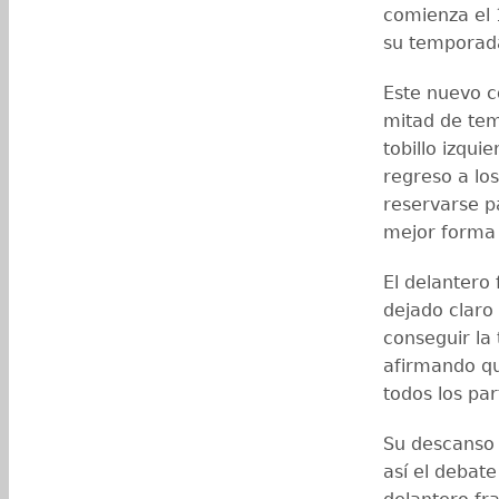
comienza el 1
su temporad
Este nuevo c
mitad de tem
tobillo izqui
regreso a los
reservarse pa
mejor forma 
El delantero
dejado claro
conseguir la 
afirmando qu
todos los par
Su descanso 
así el debat