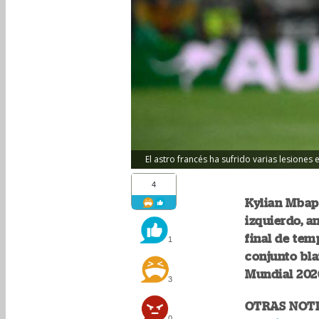
El astro francés ha sufrido varias lesiones
4
Kylian Mbap
izquierdo, a
final de tem
1
conjunto bla
Mundial 202
3
OTRAS NOTI
0