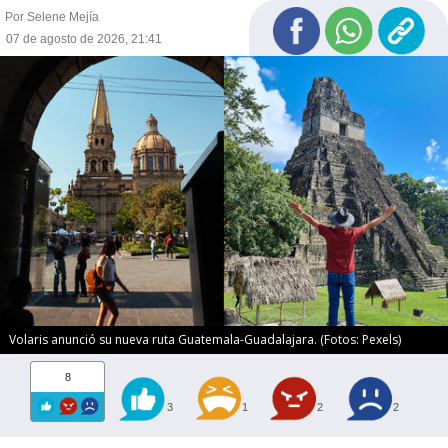
Por Selene Mejía
07 de agosto de 2026, 21:41
Volaris anunció su nueva ruta Guatemala-Guadalajara. (Fotos: Pexels)
8
3
1
2
2