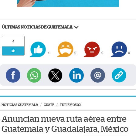
ÚLTIMAS NOTICIAS DE GUATEMALA
4
4
0
0
0
NOTICIAS GUATEMALA
/
GUATE
/
TURISMO502
Anuncian nueva ruta aérea entre
Guatemala y Guadalajara, México