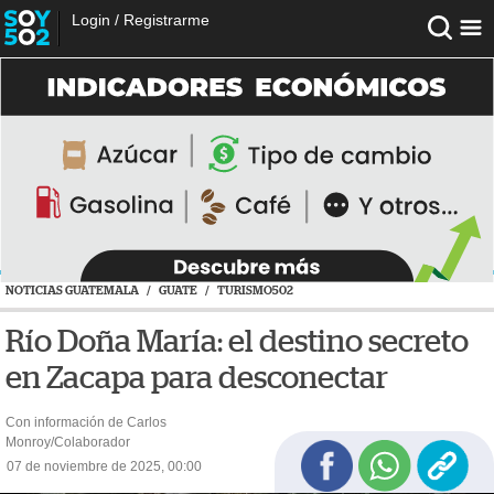
Login
/
Registrarme
NOTICIAS GUATEMALA
/
GUATE
/
TURISMO502
Río Doña María: el destino secreto
en Zacapa para desconectar
Con información de Carlos
Monroy/Colaborador
07 de noviembre de 2025, 00:00