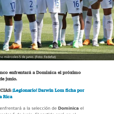
 miércoles 5 de junio. (Foto: Fedefut)
anco enfrentará a Dominica el próximo
de junio.
CIAS:
¡Legionario! Darwin Lom ficha por
a Rica
enfrentará a la selección de
Dominica
el