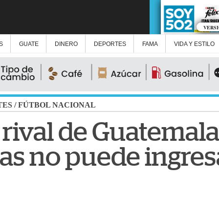
VERS
S
GUATE
DINERO
DEPORTES
FAMA
VIDA Y ESTILO
TES
/
FÚTBOL NACIONAL
 rival de Guatemal
as no puede ingresa