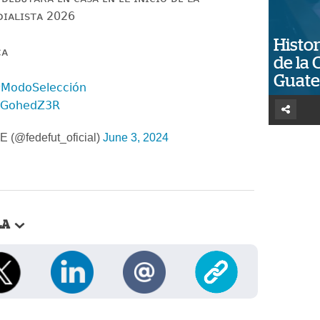
ᴅɪᴀʟɪꜱᴛᴀ 2026
Histor
ᴄᴀ
de la 
Guat
ModoSelección
a6GohedZ3R
@fedefut_oficial)
June 3, 2024
LA