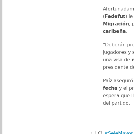
Afortunadame
(
Fedefut
) l
Migración
, 
caribeña
.
"Deberán pre
jugadores y
una visa de
presidente de
Paíz aseguró
fecha
y el p
espera que l
del partido.
¡ ! ¡ ̃!
#SeleMayor