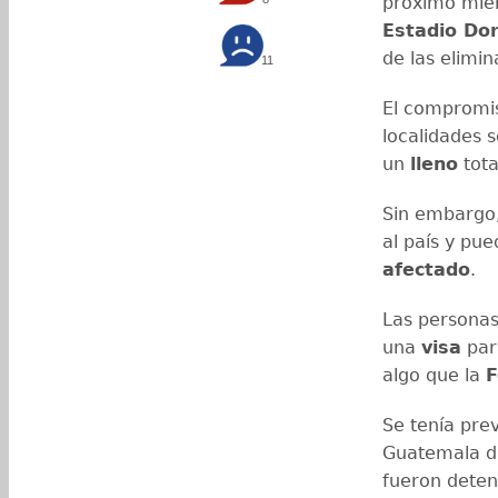
próximo miérc
Estadio Do
de las elimin
11
El compromis
localidades 
un
lleno
tota
Sin embargo
al país y pue
afectado
.
Las personas
una
visa
para
algo que la
F
Se tenía pre
Guatemala d
fueron deten