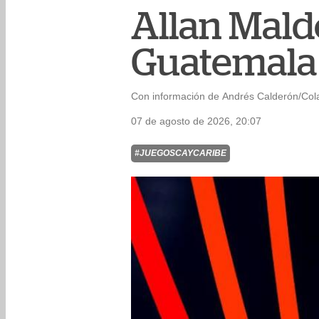
Allan Mald
Guatemala 
Con información de Andrés Calderón/Col
07 de agosto de 2026, 20:07
#JUEGOSCAYCARIBE