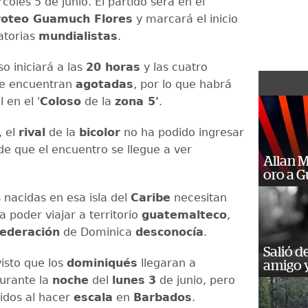
oles 5 de junio. El partido será en el
roteo Guamuch Flores
y marcará el inicio
atorias
mundialistas
.
o iniciará a las
20 horas
y las cuatro
se encuentran
agotadas
, por lo que habrá
l en el '
Coloso
de la
zona 5'
.
, el
rival
de la
bicolor
no ha podido ingresar
de que el encuentro se llegue a ver
Allan 
oro a 
 nacidas en esa isla del
Caribe
necesitan
 poder viajar a territorio
guatemalteco
,
ederación
de Dominica
desconocía
.
Salió d
visto que los
dominiqués
llegaran a
amigo y
urante la
noche
del
lunes
3
de junio, pero
idos al hacer
escala
en
Barbados
.