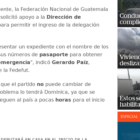
nte, la Federación Nacional de Guatemala
Conduct
e solicitó apoyo a la
Dirección de
complic
para permitir el ingreso de la delegación
sentar un expediente con el nombre de los
 sus números de
pasaporte
para obtener
Vivien
emergencia
", indicó
Gerardo Paíz
,
desliz
 la Fedefut.
 que el partido
no
puede cambiar de
roblema lo tendrá Dominica, ya que se
Estos s
leguen al país a pocas
horas
para el inicio
habilit
ESPECIAL
ᴅᴇʙᴜᴛᴀʀᴀ́ ᴇɴ ᴄᴀꜱᴀ ᴇɴ ᴇʟ ɪɴɪᴄɪᴏ ᴅᴇ ʟᴀ