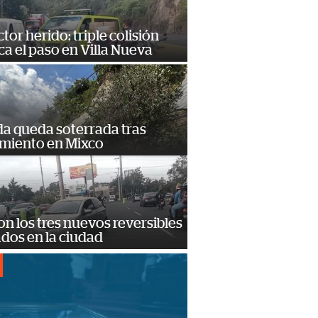
or herido: triple colisión
a el paso en Villa Nueva
da queda soterrada tras
amiento en Mixco
on los tres nuevos reversibles
ados en la ciudad