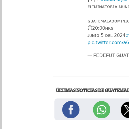
ᴇʟɪᴍɪɴᴀᴛᴏʀɪᴀ ᴍᴜɴ
ɢᴜᴀᴛᴇᴍᴀʟᴀᴅᴏᴍɪɴɪ
⏱️20:00ʜʀꜱ
ᴊᴜɴɪᴏ 5 ᴅᴇʟ 2024
#
pic.twitter.com/
— FEDEFUT GUATE (
ÚLTIMAS NOTICIAS DE GUATEMA