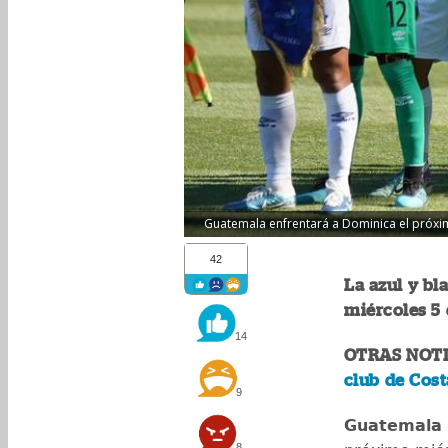
Guatemala enfrentará a Dominica el próximo
42
La azul y bl
miércoles 5 
14
OTRAS NOTI
club de Cost
9
Guatemala
8