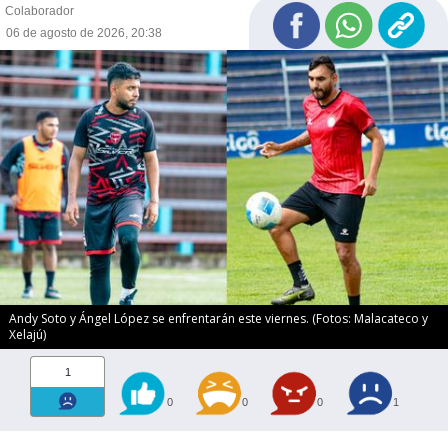
Colaborador
06 de agosto de 2026, 20:38
Andy Soto y Ángel López se enfrentarán este viernes. (Fotos: Malacateco y
Xelajú)
1
0
0
0
1