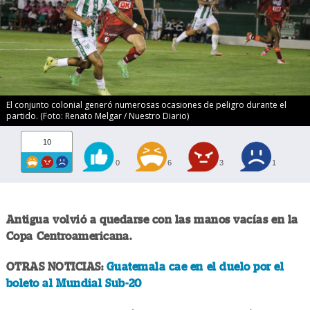
El conjunto colonial generó numerosas ocasiones de peligro durante el
partido. (Foto: Renato Melgar / Nuestro Diario)
10
0
6
3
1
Antigua volvió a quedarse con las manos vacías en la
Copa Centroamericana.
OTRAS NOTICIAS:
Guatemala cae en el duelo por el
boleto al Mundial Sub-20