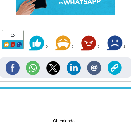
10
0
6
3
1
Obteniendo...