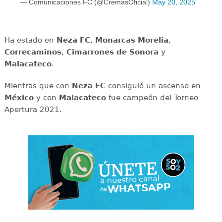
— Comunicaciones FC (@CremasOficial)
May 20, 2025
Ha estado en
Neza FC
,
Monarcas Morelia
,
Correcaminos
,
Cimarrones de Sonora
y
Malacateco
.
Mientras que con
Neza FC
consiguió un ascenso en
México
y con
Malacateco
fue campeón del Torneo
Apertura 2021.