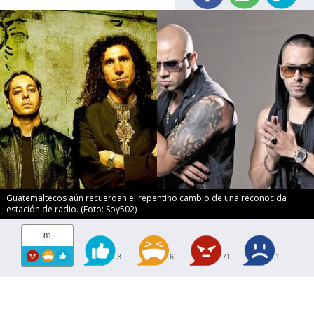
Guatemaltecos aún recuerdan el repentino cambio de una reconocida
estación de radio. (Foto: Soy502)
81
3
6
71
1