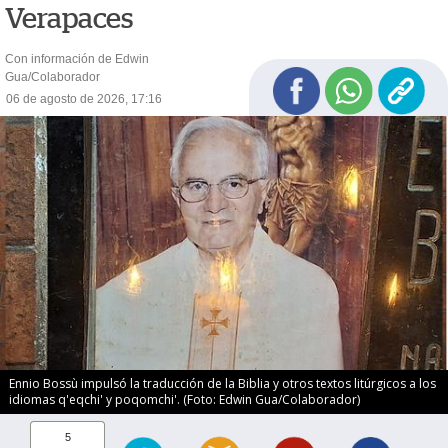
Verapaces
Con información de Edwin
Gua/Colaborador
06 de agosto de 2026, 17:16
Ennio Bossù impulsó la traducción de la Biblia y otros textos litúrgicos a los
idiomas q'eqchi' y poqomchi'. (Foto: Edwin Gua/Colaborador)
5