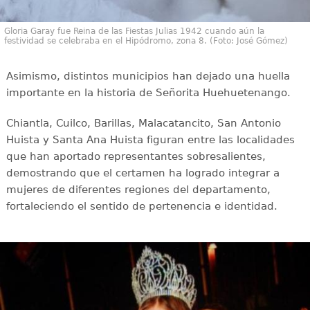
Gloria Garay fue Reina de las Fiestas Julias 1942 cuando aún la
festividad se celebraba en el Hipódromo, zona 8. (Foto: José Gómez)
Asimismo, distintos municipios han dejado una huella
importante en la historia de Señorita Huehuetenango.
Chiantla, Cuilco, Barillas, Malacatancito, San Antonio
Huista y Santa Ana Huista figuran entre las localidades
que han aportado representantes sobresalientes,
demostrando que el certamen ha logrado integrar a
mujeres de diferentes regiones del departamento,
fortaleciendo el sentido de pertenencia e identidad.