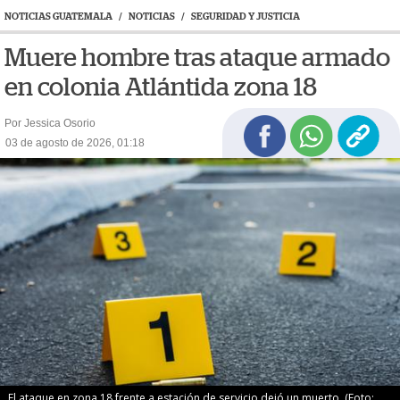
NOTICIAS GUATEMALA
/
NOTICIAS
/
SEGURIDAD Y JUSTICIA
Muere hombre tras ataque armado
en colonia Atlántida zona 18
Por Jessica Osorio
03 de agosto de 2026, 01:18
El ataque en zona 18 frente a estación de servicio dejó un muerto. (Foto: