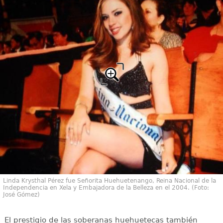
Linda Krysthal Pérez fue Señorita Huehuetenango, Reina Nacional de la
Independencia en Xela y Embajadora de la Belleza en el 2004. (Foto:
José Gómez)
El prestigio de las soberanas huehuetecas también