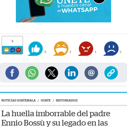
5
0
2
1
2
NOTICIAS GUATEMALA
/
GUATE
/
HISTORIAS502
La huella imborrable del padre
Ennio Bossù y su legado en las