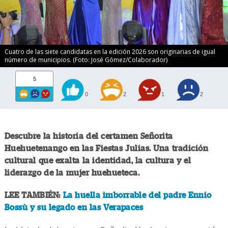
Cuatro de las siete candidatas en la edición 2026 son originarias de igual
número de municipios. (Foto: José Gómez/Colaborador)
5
0
2
1
2
Descubre la historia del certamen Señorita
Huehuetenango en las Fiestas Julias. Una tradición
cultural que exalta la identidad, la cultura y el
liderazgo de la mujer huehueteca.
LEE TAMBIÉN:
La huella imborrable del padre Ennio
Bossù y su legado en las Verapaces