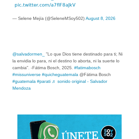
pic.twitter.com/a7fIF8aJkV
— Selene Mejía (@SeleneMSoy502)
August 8, 2026
@salvadormen_
"Lo que Dios tiene destinado para ti; Ni
la envidia lo para, ni el destino lo aborta, ni la suerte lo
cambia". -Fátima Bosch, 2025.
#fatimabosch
#missuniverse
#quicheguatemala
@Fátima Bosch
#guatemala
#parati
♬ sonido original - Salvador
Mendoza