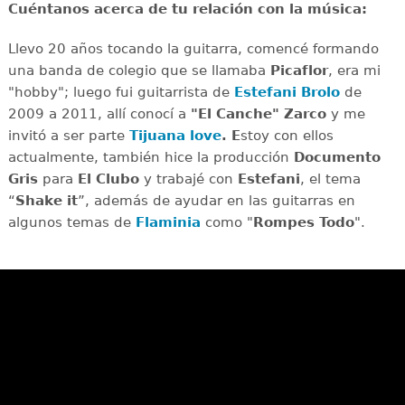
Cuéntanos acerca de tu relación con la música:
Llevo 20 años tocando la guitarra, comencé formando
una banda de colegio que se llamaba
Picaflor
, era mi
"hobby"; luego fui guitarrista de
Estefani Brolo
de
2009 a 2011, allí conocí a
"El Canche" Zarco
y me
invitó a ser parte
Tijuana love
. E
stoy con ellos
actualmente, también hice la producción
Documento
Gris
para
El Clubo
y trabajé con
Estefani
, el tema
“
Shake it
”, además de ayudar en las guitarras en
algunos temas de
Flaminia
como "
Rompes Todo
".