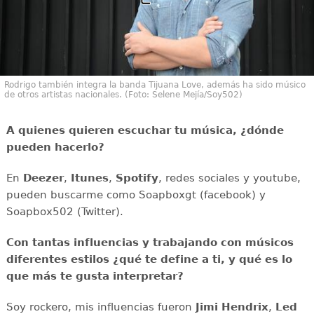
Rodrigo también integra la banda Tijuana Love, además ha sido músico
de otros artistas nacionales. (Foto: Selene Mejía/Soy502)
A quienes quieren escuchar tu música, ¿dónde
pueden hacerlo?
En
Deezer
,
Itunes
,
Spotify
, redes sociales y youtube,
pueden buscarme como Soapboxgt (facebook) y
Soapbox502 (Twitter).
Con tantas influencias y trabajando con músicos
diferentes estilos ¿qué te define a ti, y qué es lo
que más te gusta interpretar?
Soy rockero, mis influencias fueron
Jimi Hendrix
,
Led