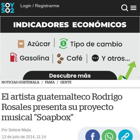
Login
/
Registrarme
NOTICIAS GUATEMALA
/
FAMA
/
GENTE
El artista guatemalteco Rodrigo
Rosales presenta su proyecto
musical "Soapbox"
Por Selene Mejía
13 de julio de 2014, 11:14