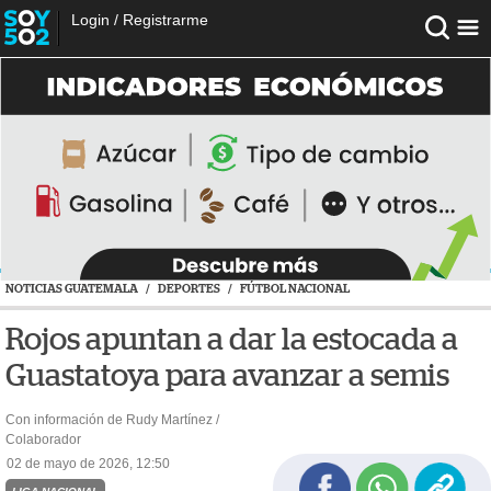
Login
/
Registrarme
NOTICIAS GUATEMALA
/
DEPORTES
/
FÚTBOL NACIONAL
Rojos apuntan a dar la estocada a
Guastatoya para avanzar a semis
Con información de Rudy Martínez /
Colaborador
02 de mayo de 2026, 12:50