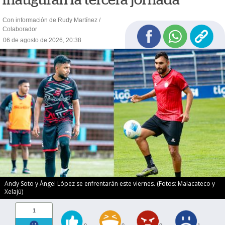
Con información de Rudy Martínez /
Colaborador
06 de agosto de 2026, 20:38
Andy Soto y Ángel López se enfrentarán este viernes. (Fotos: Malacateco y
Xelajú)
1