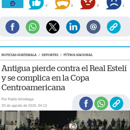
0
0
0
1
NOTICIAS GUATEMALA
/
DEPORTES
/
FÚTBOL NACIONAL
Antigua pierde contra el Real Estelí
y se complica en la Copa
Centroamericana
Por Pablo Arrivillaga
05 de agosto de 2026, 04:13