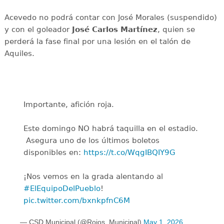
Acevedo no podrá contar con José Morales (suspendido)
y con el goleador
José Carlos Martínez
, quien se
perderá la fase final por una lesión en el talón de
Aquiles.
Importante, afición roja.
Este domingo NO habrá taquilla en el estadio.
️ Asegura uno de los últimos boletos
disponibles en:
https://t.co/WqgIBQIY9G
¡Nos vemos en la grada alentando al
#ElEquipoDelPueblo
!
pic.twitter.com/bxnkpfnC6M
— CSD Municipal (@Rojos_Municipal)
May 1, 2026