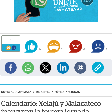
4
0
2
0
2
NOTICIAS GUATEMALA
/
DEPORTES
/
FÚTBOL NACIONAL
Calendario: Xelajú y Malacateco
inauguran la tercera jornada