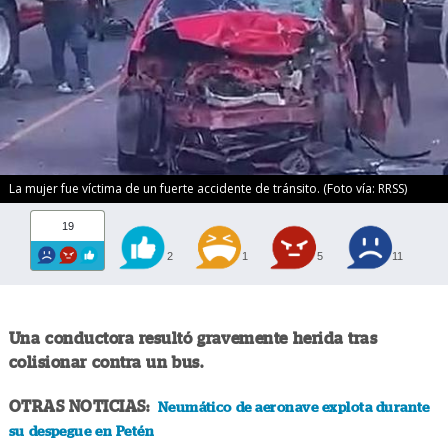
La mujer fue víctima de un fuerte accidente de tránsito. (Foto vía: RRSS)
19
2
1
5
11
Una conductora resultó gravemente herida tras
colisionar contra un bus.
OTRAS NOTICIAS:
Neumático de aeronave explota durante
su despegue en Petén