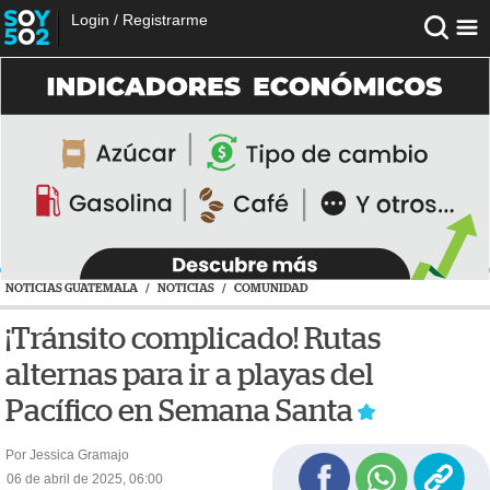
Login
/
Registrarme
NOTICIAS GUATEMALA
/
NOTICIAS
/
COMUNIDAD
¡Tránsito complicado! Rutas
alternas para ir a playas del
Pacífico en Semana Santa
Por Jessica Gramajo
06 de abril de 2025, 06:00