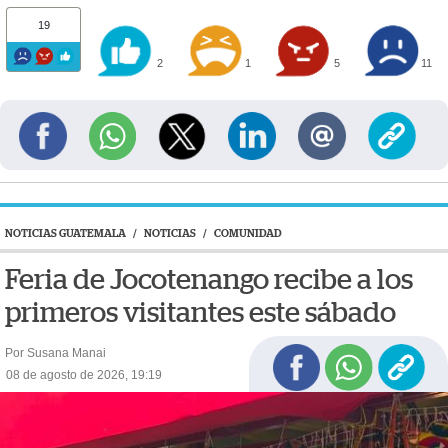
19
2
1
5
11
NOTICIAS GUATEMALA
/
NOTICIAS
/
COMUNIDAD
Feria de Jocotenango recibe a los
primeros visitantes este sábado
Por Susana Manai
08 de agosto de 2026, 19:19