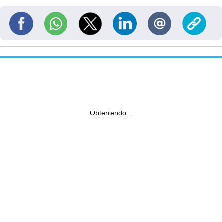
Obteniendo...