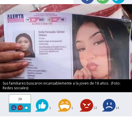
Sus familiares buscaron incansablemente a la joven de 18 años. (Foto:
Redes sociales)
29
1
1
13
14