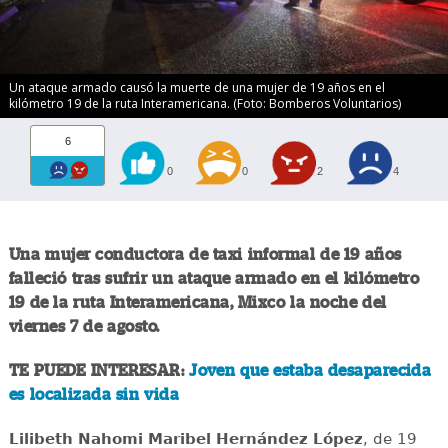
Un ataque armado causó la muerte de una mujer de 19 años en el
kilómetro 19 de la ruta Interamericana. (Foto: Bomberos Voluntarios)
6
0
0
2
4
Una mujer conductora de taxi informal de 19 años
falleció tras sufrir un ataque armado en el kilómetro
19 de la ruta Interamericana, Mixco la noche del
viernes 7 de agosto.
TE PUEDE INTERESAR:
Joven que estaba desaparecida
es localizada sin vida
Lilibeth Nahomi Maribel Hernández López
, de 19