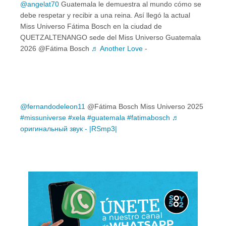
@angelat70
Guatemala le demuestra al mundo cómo se
debe respetar y recibir a una reina. Así llegó la actual
Miss Universo Fátima Bosch en la ciudad de
QUETZALTENANGO sede del Miss Universo Guatemala
2026 @Fátima Bosch
♬ Another Love -
@fernandodeleon11
@Fátima Bosch Miss Universo 2025
#missuniverse
#xela
#guatemala
#fatimabosch
♬
оригинальный звук - |RSmp3|