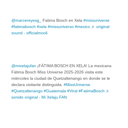
@marcereyesg_
Fatima Bosch en Xela
#missuniverse
#fatimabosch
#xela
#missuniverso
#mexico
♬ original
sound - officialmooli
@mixelajufan
¡FÁTIMA BOSCH EN XELA! La mexicana
Fátima Bosch Miss Universe 2025-2026 visita este
miércoles la ciudad de Quetzaltenango en donde se le
declara visitante distinguida.
#MissUniverse
#Quetzaltenango
#Guatemala
#Viral
#FatimaBosch
♬
sonido original - Mi Xelaju FAN