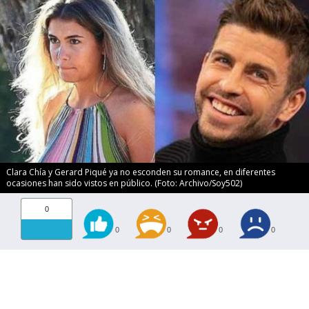
Clara Chía y Gerard Piqué ya no esconden su romance, en diferentes
ocasiones han sido vistos en público. (Foto: Archivo/Soy502)
0
0
0
0
0