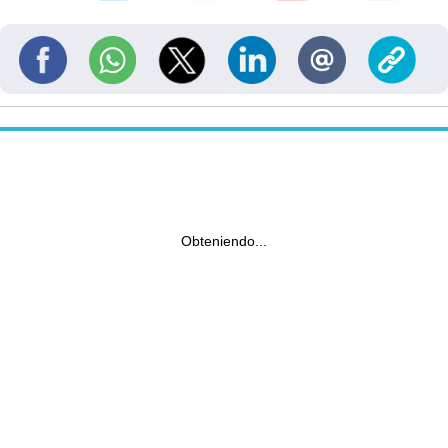
Obteniendo...