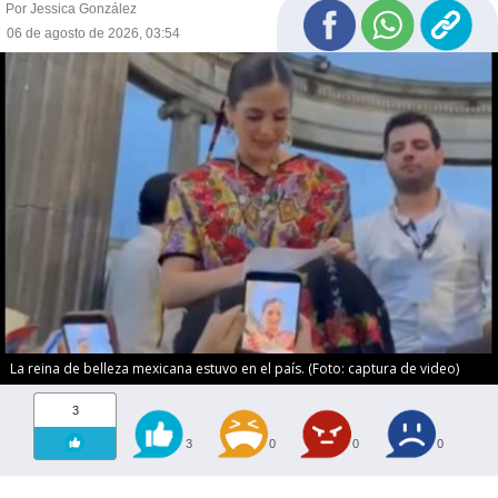
Por Jessica González
06 de agosto de 2026, 03:54
La reina de belleza mexicana estuvo en el país. (Foto: captura de video)
3
3
0
0
0