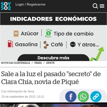
Login
/
Registrarme
NOTICIAS GUATEMALA
/
FAMA
/
GENTE
Sale a la luz el pasado "secreto" de
Clara Chía, novia de Piqué
Con información de Terra
20 de septiembre de 2022, 10:11