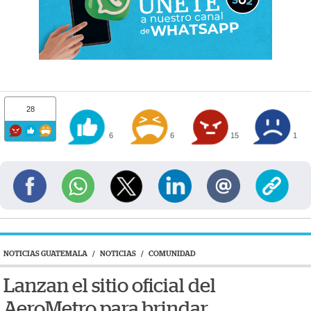
28
6
6
15
1
NOTICIAS GUATEMALA
/
NOTICIAS
/
COMUNIDAD
Lanzan el sitio oficial del
AeroMetro para brindar