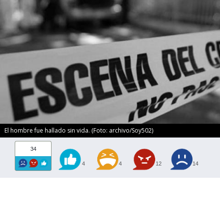
El hombre fue hallado sin vida. (Foto: archivo/Soy502)
34
4
4
12
14