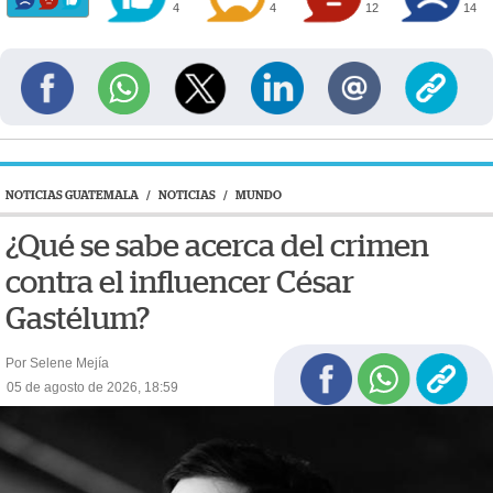
4
4
12
14
NOTICIAS GUATEMALA
/
NOTICIAS
/
MUNDO
¿Qué se sabe acerca del crimen
contra el influencer César
Gastélum?
Por Selene Mejía
05 de agosto de 2026, 18:59