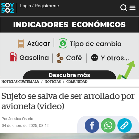
Login
/
Registrarme
NOTICIAS GUATEMALA
/
NOTICIAS
/
COMUNIDAD
Sujeto se salva de ser arrollado por
avioneta (video)
Por Jessica Osorio
04 de enero de 2025, 08:42