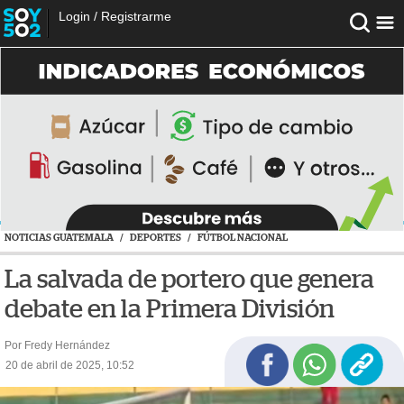
Login
/
Registrarme
NOTICIAS GUATEMALA
/
DEPORTES
/
FÚTBOL NACIONAL
La salvada de portero que genera
debate en la Primera División
Por Fredy Hernández
20 de abril de 2025, 10:52