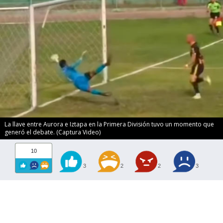
La llave entre Aurora e Iztapa en la Primera División tuvo un momento que
generó el debate. (Captura Video)
10
3
2
2
3