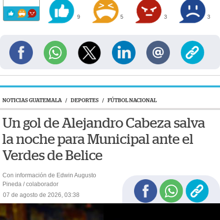
9
5
3
3
NOTICIAS GUATEMALA
/
DEPORTES
/
FÚTBOL NACIONAL
Un gol de Alejandro Cabeza salva
la noche para Municipal ante el
Verdes de Belice
Con información de Edwin Augusto
Pineda / colaborador
07 de agosto de 2026, 03:38