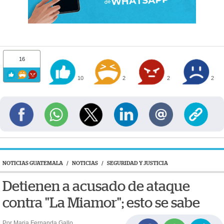
16
10
2
2
2
NOTICIAS GUATEMALA
/
NOTICIAS
/
SEGURIDAD Y JUSTICIA
Detienen a acusado de ataque
contra "La Miamor"; esto se sabe
Por Maria Fernanda Gallo