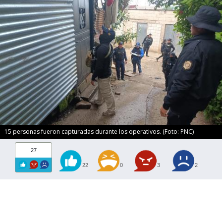
15 personas fueron capturadas durante los operativos. (Foto: PNC)
27
22
0
3
2