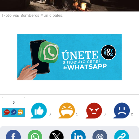
(Foto vía: Bomberos Municipales)
6
0
1
3
2