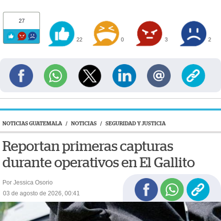
27
22
0
3
2
NOTICIAS GUATEMALA
/
NOTICIAS
/
SEGURIDAD Y JUSTICIA
Reportan primeras capturas
durante operativos en El Gallito
Por Jessica Osorio
03 de agosto de 2026, 00:41