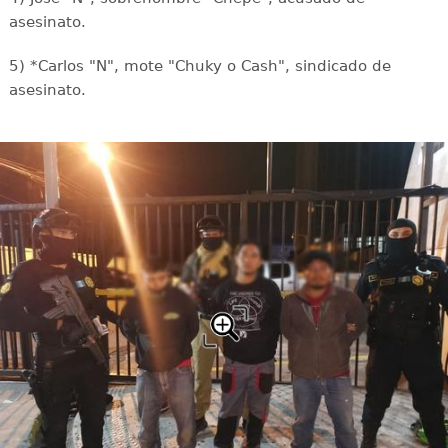
asesinato.
5) *Carlos "N", mote "Chuky o Cash", sindicado de
asesinato.