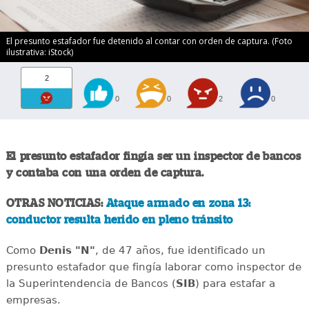
El presunto estafador fue detenido al contar con orden de captura. (Foto
ilustrativa: iStock)
2
0
0
2
0
El presunto estafador fingía ser un inspector de bancos
y contaba con una orden de captura.
OTRAS NOTICIAS:
Ataque armado en zona 13:
conductor resulta herido en pleno tránsito
Como
Denis "N"
, de 47 años, fue identificado un
presunto estafador que fingía laborar como inspector de
la Superintendencia de Bancos (
SIB
) para estafar a
empresas.