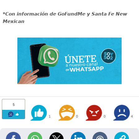
*Con información de GoFundMe y Santa Fe New
Mexican
5
1
0
0
4