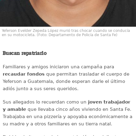
Yeferson Evelder Zepeda López murió tras chocar cuando se conducía
en su motocicleta. (Foto: Departamento de Policía de Santa Fe)
Buscan repatriarlo
Familiares y amigos iniciaron una campaña para
recaudar
fondos
que permitan trasladar el cuerpo de
Yeferson a Guatemala, donde esperan darle el último
adiós junto a sus seres queridos.
Sus allegados lo recuerdan como un
joven
trabajador
y amable
que llevaba cinco años viviendo en Santa Fe.
Trabajaba en una pizzería y apoyaba económicamente a
su madre y a otros familiares en su tierra natal.