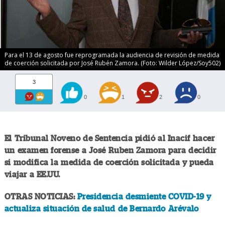
Para el 13 de agosto fue reprogramada la audiencia de revisión de medida
de coerción solicitada por José Rubén Zamora. (Foto: Wilder López/Soy502)
3
0
1
2
0
El Tribunal Noveno de Sentencia pidió al Inacif hacer
un examen forense a José Ruben Zamora para decidir
si modifica la medida de coerción solicitada y pueda
viajar a EE.UU.
OTRAS NOTICIAS:
Presidencia desmiente COVID-19 y
actualiza situación de salud de Bernardo Arévalo