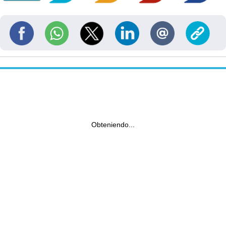
Obteniendo...