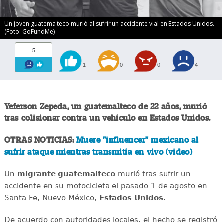
Un joven guatemalteco murió al sufrir un accidente vial en Estados Unidos.
(Foto: GoFundMe)
5
1
0
0
4
Yeferson Zepeda, un guatemalteco de 22 años, murió
tras colisionar contra un vehículo en Estados Unidos.
OTRAS NOTICIAS:
Muere "influencer" mexicano al
sufrir ataque mientras transmitía en vivo (video)
Un
migrante
guatemalteco
murió tras sufrir un
accidente en su motocicleta el pasado 1 de agosto en
Santa Fe, Nuevo México,
Estados
Unidos
.
De acuerdo con autoridades locales, el hecho se registró