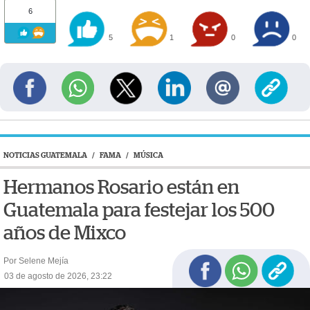
6
5
1
0
0
NOTICIAS GUATEMALA
/
FAMA
/
MÚSICA
Hermanos Rosario están en
Guatemala para festejar los 500
años de Mixco
Por Selene Mejía
03 de agosto de 2026, 23:22