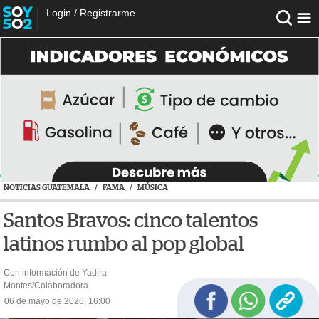
Login
/
Registrarme
NOTICIAS GUATEMALA
/
FAMA
/
MÚSICA
Santos Bravos: cinco talentos
latinos rumbo al pop global
Con información de Yadira
Montes/Colaboradora
06 de mayo de 2026, 16:00