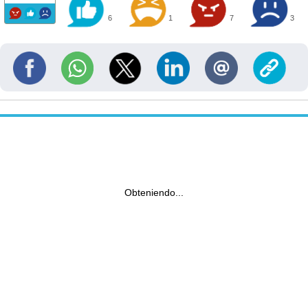
6
1
7
3
Obteniendo...