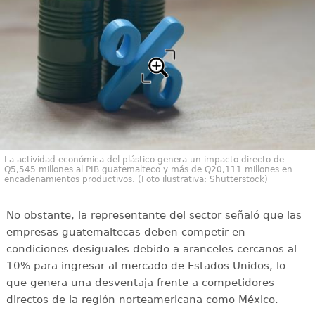
La actividad económica del plástico genera un impacto directo de
Q5,545 millones al PIB guatemalteco y más de Q20,111 millones en
encadenamientos productivos. (Foto ilustrativa: Shutterstock)
No obstante, la representante del sector señaló que las
empresas guatemaltecas deben competir en
condiciones desiguales debido a aranceles cercanos al
10% para ingresar al mercado de Estados Unidos, lo
que genera una desventaja frente a competidores
directos de la región norteamericana como México.