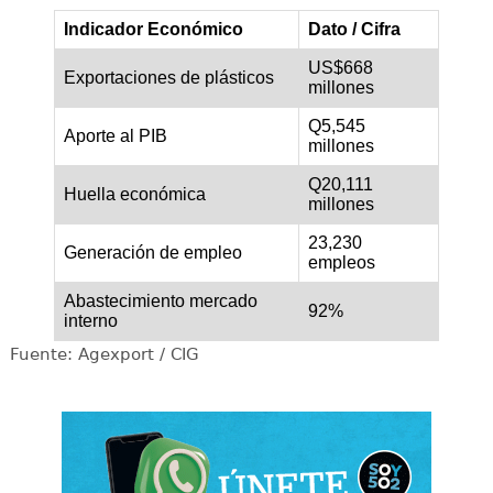
Indicador Económico
Dato / Cifra
US$668
Exportaciones de plásticos
millones
Q5,545
Aporte al PIB
millones
Q20,111
Huella económica
millones
23,230
Generación de empleo
empleos
Abastecimiento mercado
92%
interno
Fuente: Agexport / CIG