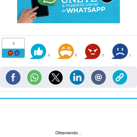
3
0
0
2
1
Obteniendo...