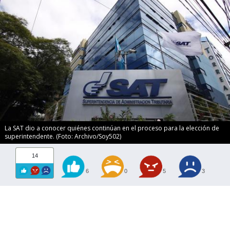
La SAT dio a conocer quiénes continúan en el proceso para la elección de
superintendente. (Foto: Archivo/Soy502)
14
6
0
5
3