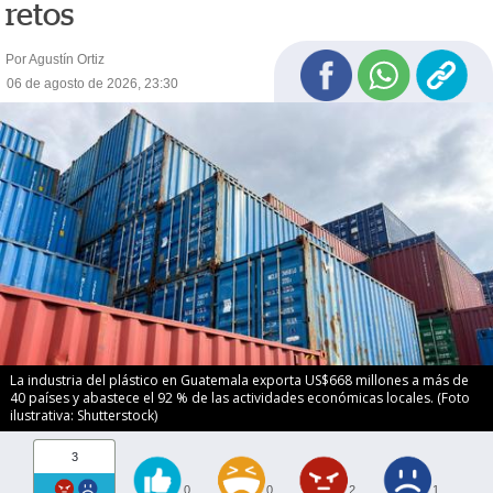
retos
Por Agustín Ortiz
06 de agosto de 2026, 23:30
La industria del plástico en Guatemala exporta US$668 millones a más de
40 países y abastece el 92 % de las actividades económicas locales. (Foto
ilustrativa: Shutterstock)
3
0
0
2
1