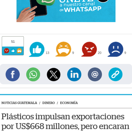
51
13
9
20
9
NOTICIAS GUATEMALA
/
DINERO
/
ECONOMÍA
Plásticos impulsan exportaciones
por US$668 millones, pero encaran