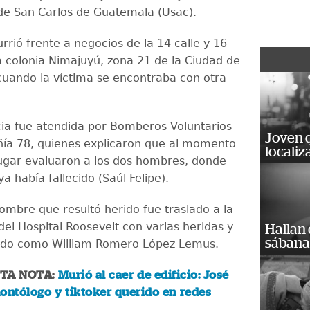
de San Carlos de Guatemala (Usac).
rrió frente a negocios de la 14 calle y 16
a colonia Nimajuyú, zona 21 de la Ciudad de
uando la víctima se encontraba con otra
a fue atendida por Bomberos Voluntarios
Joven 
ía 78, quienes explicaron que al momento
localiz
 lugar evaluaron a los dos hombres, donde
ya había fallecido (Saúl Felipe).
ombre que resultó herido fue traslado a la
el Hospital Roosevelt con varias heridas y
Hallan
sábanas
cado como William Romero López Lemus.
STA NOTA:
Murió al caer de edificio: José
ontólogo y tiktoker querido en redes