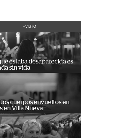
+VISTO
que estaba desaparecida es
ada sin vida
 dos cuerpos envueltos en
 en Villa Nueva