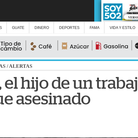
VERS
S
GUATE
DINERO
DEPORTES
FAMA
VIDA Y ESTILO
AS
/
ALERTAS
 el hijo de un traba
ue asesinado