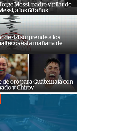
orge Messi, padre y pilar de
Messi, a los 68 años
 de 4.4 sorprende a los
altecos esta mañana de
o
e de oro para Guatemala con
ado y Chiroy