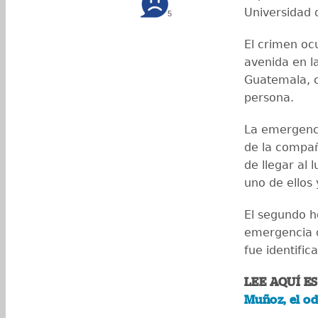
Universidad 
5
El crimen ocu
avenida en l
Guatemala, c
persona.
La emergenci
de la compañ
de llegar al
uno de ellos 
El segundo h
emergencia d
fue identifi
LEE AQUÍ E
Muñoz, el od