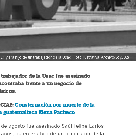
21 y era hijo de un trabajador de la Usac. (Foto ilustrativa: Archivo/Soy502)
n trabajador de la Usac fue asesinado
ncontraba frente a un negocio de
ásicos.
CIAS:
Consternación por muerte de la
a guatemalteca Elena Pacheco
 de agosto fue asesinado Saúl Felipe Larios
años, quien era hijo de un trabajador de la