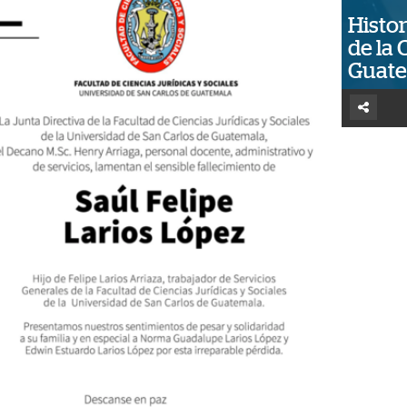
Histor
de la 
Guat