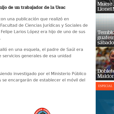
Muere J
 hijo de un trabajador de la Usac
Lionel 
on una publicación que realizó en
Facultad de Ciencias Jurídicas y Sociales de
 Felipe Larios López era hijo de uno de sus
Temblor
guatem
.
sábad
alló en una esquela, el padre de Saúl era
e servicios generales de esa unidad
Doblet
siendo investigado por el Ministerio Público
Maldon
s se encargarán de establecer el móvil del
ESPECIAL