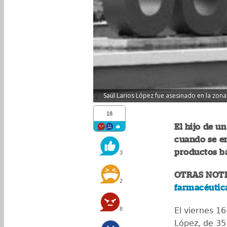
Saúl Larios López fue asesinado en la zona 
18
El hijo de u
cuando se e
productos b
3
OTRAS NOTI
2
farmacéutic
8
El viernes 16
López, de 35 