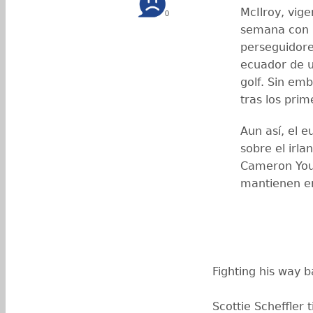
McIlroy, vige
0
semana con u
perseguidore
ecuador de u
golf. Sin em
tras los pri
Aun así, el 
sobre el irl
Cameron Youn
mantienen en 
Fighting his way b
Scottie Scheffler 