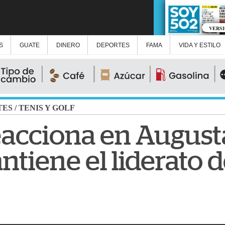
VERS
S
GUATE
DINERO
DEPORTES
FAMA
VIDA Y ESTILO
TES
/
TENIS Y GOLF
eacciona en August
tiene el liderato d