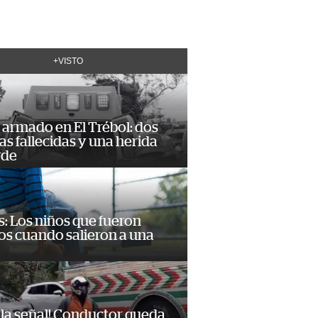
+VISTO
armado en El Trébol: dos
s fallecidas y una herida
rde
: Los niños que fueron
os cuando salieron a una
 la señal! Conductor queda