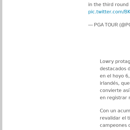
in the third round
pic.twitter.com/
— PGA TOUR (@P
Lowry prota
destacados d
en el hoyo 6
irlandés, qu
convierte así
en registrar
Con un acumu
revalidar el t
campeones q