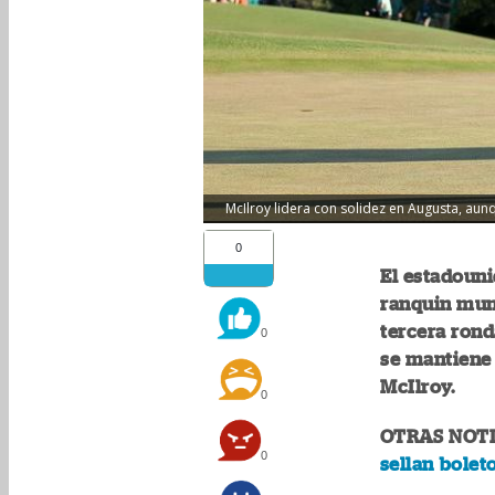
McIlroy lidera con solidez en Augusta, aun
0
El estadouni
ranquin mund
tercera rond
0
se mantiene 
McIlroy.
0
OTRAS NOTI
0
sellan bolet