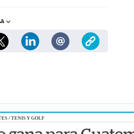
LA
TES
/
TENIS Y GOLF