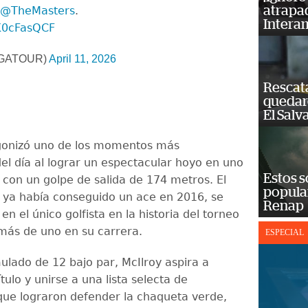
atrapad
@TheMasters
.
Intera
BK0cFasQCF
GATOUR)
April 11, 2026
Rescat
quedaro
El Salv
gonizó uno de los momentos más
el día al lograr un espectacular hoyo en uno
Estos s
, con un golpe de salida de 174 metros. El
popula
e ya había conseguido un ace en 2016, se
Renap
 en el único golfista en la historia del torneo
 más de uno en su carrera.
ESPECIAL
lado de 12 bajo par, McIlroy aspira a
ítulo y unirse a una lista selecta de
ue lograron defender la chaqueta verde,