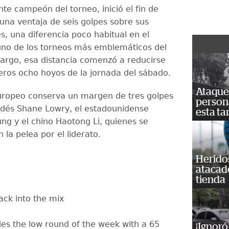
nte campeón del torneo, inició el fin de
na ventaja de seis golpes sobre sus
s, una diferencia poco habitual en el
no de los torneos más emblemáticos del
bargo, esa distancia comenzó a reducirse
meros ocho hoyos de la jornada del sábado.
Ataque 
europeo conserva un margen de tres golpes
persona
andés Shane Lowry, el estadounidense
esta ta
g y el chino Haotong Li, quienes se
la pelea por el liderato.
Heridos
atacad
tienda
ack into the mix
ties the low round of the week with a 65
¡Ignoró