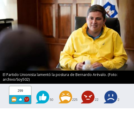
El Partido Unionista lamentó la postura de Bernardo Arévalo. (Foto:
archivo/Soy502)
299
50
225
22
2