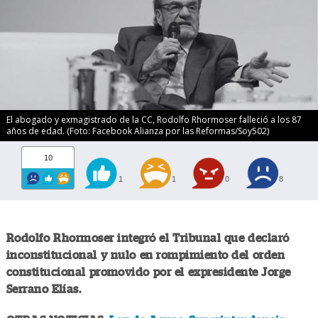
El abogado y exmagistrado de la CC, Rodolfo Rhormoser falleció a los 87
años de edad. (Foto: Facebook Alianza por las Reformas/Soy502)
10
1
1
0
8
Rodolfo Rhormoser integró el Tribunal que declaró
inconstitucional y nulo en rompimiento del orden
constitucional promovido por el expresidente Jorge
Serrano Elías.