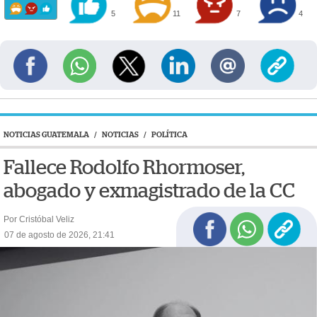
5
11
7
4
NOTICIAS GUATEMALA
/
NOTICIAS
/
POLÍTICA
Fallece Rodolfo Rhormoser,
abogado y exmagistrado de la CC
Por Cristóbal Veliz
07 de agosto de 2026, 21:41