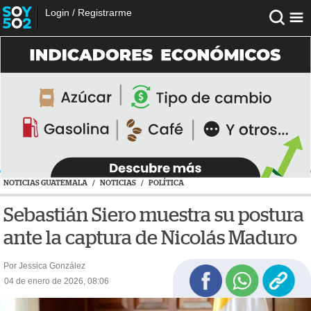
Login
/
Registrarme
NOTICIAS GUATEMALA
/
NOTICIAS
/
POLÍTICA
Sebastián Siero muestra su postura
ante la captura de Nicolás Maduro
Por Jessica González
04 de enero de 2026, 08:06