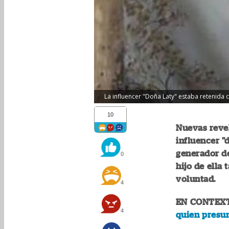
La influencer "Doña Laty" estaba retenida c
10
Nuevas revel
influencer "
generador de
0
hijo de ella
voluntad.
4
EN CONTEX
4
quien presu