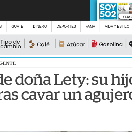
VERS
S
GUATE
DINERO
DEPORTES
FAMA
VIDA Y ESTILO
GENTE
e doña Lety: su hij
ras cavar un agujer