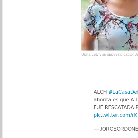
Doña Lety y su supuesto captor J
ALCH
#LaCasaDe
ahorita es que 
FUE RESCATADA 
pic.twitter.com/r
— JORGEORDONEZJ