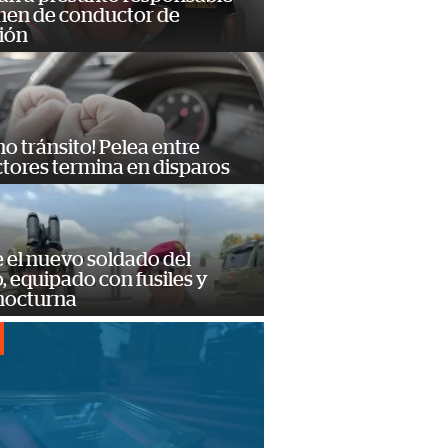
imen de conductor de
ión
no tránsito! Pelea entre
tores termina en disparos
e el nuevo soldado del
o, equipado con fusiles y
 nocturna