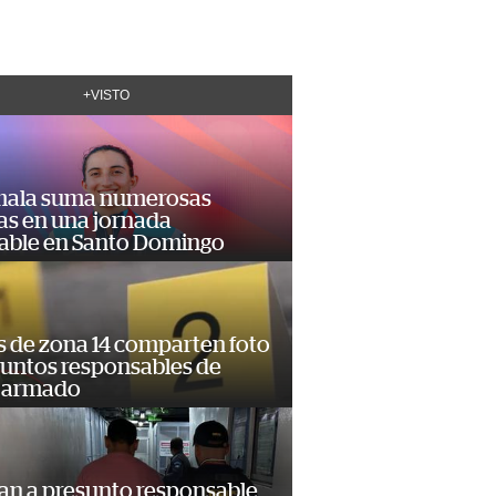
+VISTO
ala suma numerosas
as en una jornada
dable en Santo Domingo
s de zona 14 comparten foto
suntos responsables de
 armado
an a presunto responsable