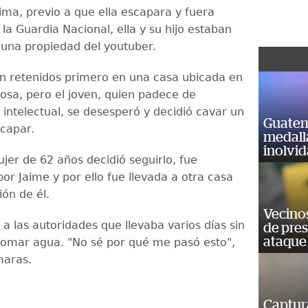
ima, previo a que ella escapara y fuera
 la Guardia Nacional, ella y su hijo estaban
 una propiedad del youtuber.
 retenidos primero en una casa ubicada en
osa, pero el joven, quien padece de
 intelectual, se desesperó y decidió cavar un
Guatem
capar.
medall
inolvi
jer de 62 años decidió seguirlo, fue
or Jaime y por ello fue llevada a otra casa
ón de él.
Vecino
 a las autoridades que llevaba varios días sin
de pre
ataque
tomar agua. "No sé por qué me pasó esto",
maras.
Captur