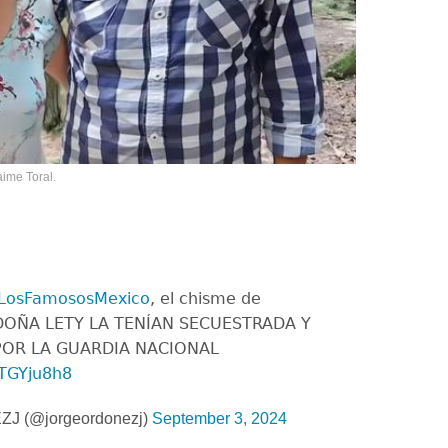
aime Toral.
LosFamososMexico
, el chisme de
A DOÑA LETY LA TENÍAN SECUESTRADA Y
POR LA GUARDIA NACIONAL
KTGYju8h8
 (@jorgeordonezj)
September 3, 2024