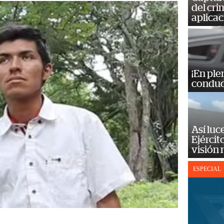
del cr
aplicac
¡En ple
conduc
Así luc
Ejércit
visión
ESPECIAL