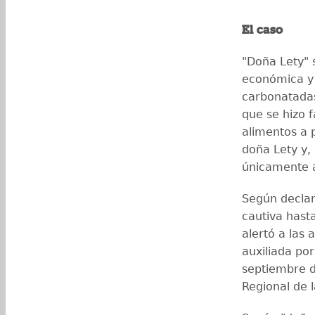
El caso
"Doña Lety" s
económica y 
carbonatadas
que se hizo
alimentos a 
doña Lety y, 
únicamente a
Según declar
cautiva hasta
alertó a las 
auxiliada po
septiembre de
Regional de 