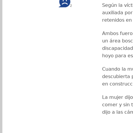
Según la víct
2
auxiliada por
retenidos en
Ambos fueron
un área bosc
discapacidad
hoyo para es
Cuando la mu
descubierta p
en construcci
La mujer dijo
comer y sin 
dijo a las cá