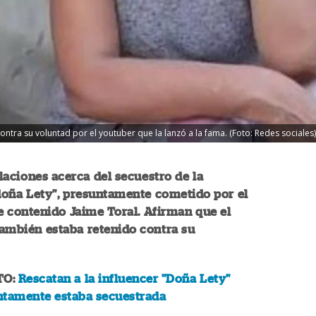
ontra su voluntad por el youtuber que la lanzó a la fama. (Foto: Redes sociales)
aciones acerca del secuestro de la
doña Lety", presuntamente cometido por el
 contenido Jaime Toral. Afirman que el
 también estaba retenido contra su
TO:
Rescatan a la influencer "Doña Lety"
ntamente estaba secuestrada