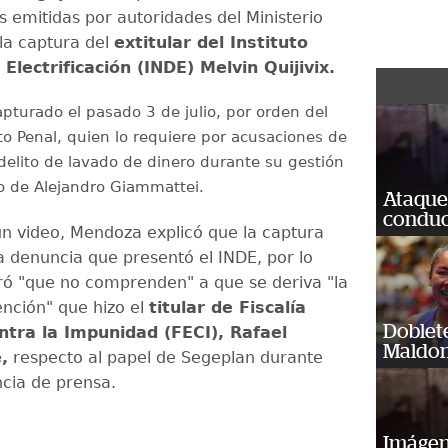
s emitidas por autoridades del Ministerio
 la captura del
extitular del Instituto
Electrificación (INDE) Melvin Quijivix.
capturado el pasado 3 de julio, por orden del
o Penal, quien lo requiere por acusaciones de
l delito de lavado de dinero durante su gestión
o de Alejandro Giammattei.
Ataque
conduct
un video, Mendoza explicó que la captura
a denuncia que presentó el INDE, por lo
ró "que no comprenden" a que se deriva "la
ención" que hizo el
titular de Fiscalía
Doblet
ntra la Impunidad (FECI), Rafael
Maldon
,
respecto al papel de Segeplan durante
cia de prensa.
Imágene