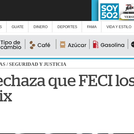
VERS
S
GUATE
DINERO
DEPORTES
FAMA
VIDA Y ESTILO
AS
/
SEGURIDAD Y JUSTICIA
echaza que FECI los
ix