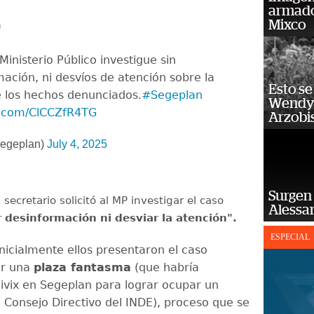
armado
Mixco
a
inisterio Público investigue sin
mación, ni desvíos de atención sobre la
Esto se
e los hechos denunciados.
#Segeplan
Wendy 
er.com/ClCCZfR4TG
Arzobi
geplan)
July 4, 2025
Surgen 
l secretario solicitó al MP investigar el caso
Alessan
r desinformación ni desviar la atención".
ESPECIAL
nicialmente ellos presentaron el caso
or una
plaza fantasma
(que habría
ivix en Segeplan para lograr ocupar un
l Consejo Directivo del INDE), proceso que se