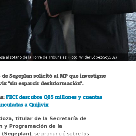
resa al sótano de la Torre de Tribunales. (Foto: Wilder López/Soy502)
o de Segeplan solicitó al MP que investigue
ivix "sin esparcir desinformación".
as:
FECI descubre Q85 millones y cuentas
inculadas a Quijivix
oza, titular de la Secretaría de
ón y Programación de la
 (Segeplan)
, se pronunció sobre las