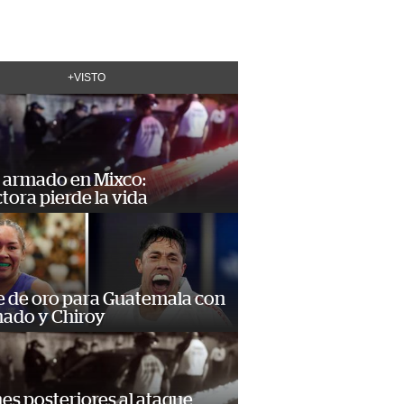
+VISTO
 armado en Mixco:
ora pierde la vida
e de oro para Guatemala con
ado y Chiroy
s posteriores al ataque