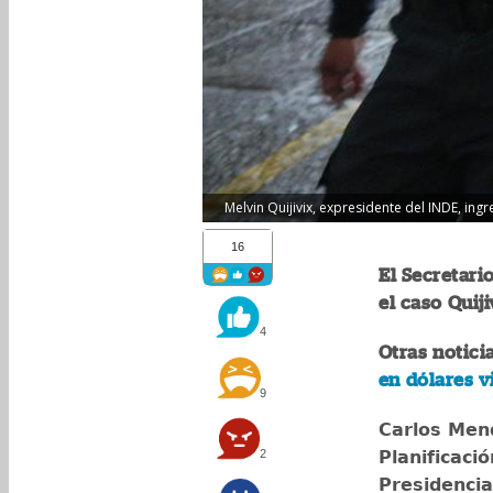
Melvin Quijivix, expresidente del INDE, ing
16
El Secretari
el caso Quij
4
Otras notici
en dólares v
9
Carlos Mend
2
Planificaci
Presidencia