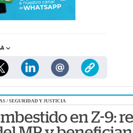
LA
AS
/
SEGURIDAD Y JUSTICIA
embestido en Z-9: 
el MP y benefician