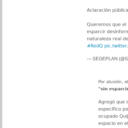
Aclaración públic
Queremos que el M
esparcir desinfor
naturaleza real d
#RedQ
pic.twitt
— SEGEPLAN (@Se
Por alusión, e
"sin esparci
Agregó que i
específico p
ocupado Quij
espacio en e