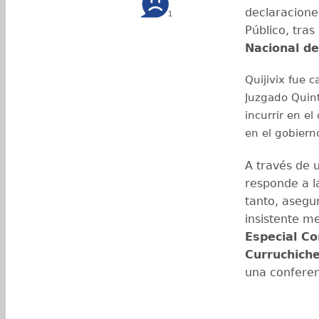
declaracione
1
Público, tras
Nacional de 
Quijivix fue 
Juzgado Quint
incurrir en e
en el gobiern
A través de 
responde a l
tanto, asegu
insistente m
Especial Co
Curruchiche
una conferen