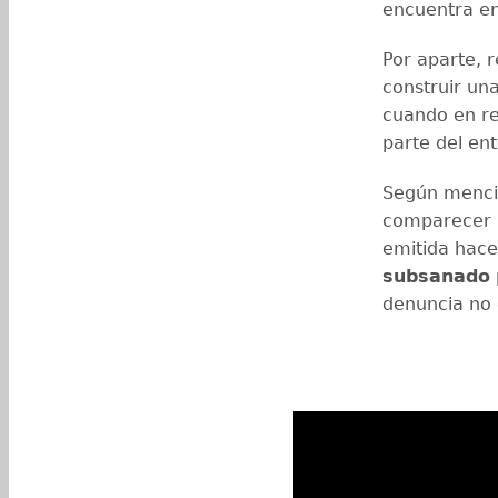
encuentra en
Por aparte, r
construir una
cuando en re
parte del ent
Según mencio
comparecer p
emitida hac
subsanado
denuncia no