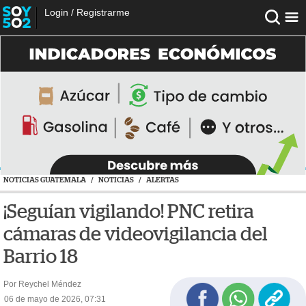
Login
/
Registrarme
NOTICIAS GUATEMALA
/
NOTICIAS
/
ALERTAS
¡Seguían vigilando! PNC retira
cámaras de videovigilancia del
Barrio 18
Por Reychel Méndez
06 de mayo de 2026, 07:31