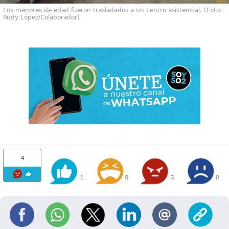
Los menores de edad fueron trasladados a un centro asistencial. (Foto:
Rudy López/Colaborador)
4
1
0
3
0