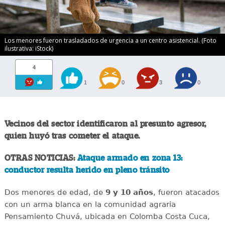
Los menores fueron trasladados de urgencia a un centro asistencial. (Foto
ilustrativa: iStock)
4
1
0
3
0
Vecinos del sector identificaron al presunto agresor,
quien huyó tras cometer el ataque.
OTRAS NOTICIAS:
Ataque armado en zona 13:
conductor resulta herido en pleno tránsito
Dos menores de edad, de
9 y 10 años
, fueron atacados
con un arma blanca en la comunidad agraria
Pensamiento Chuvá, ubicada en Colomba Costa Cuca,