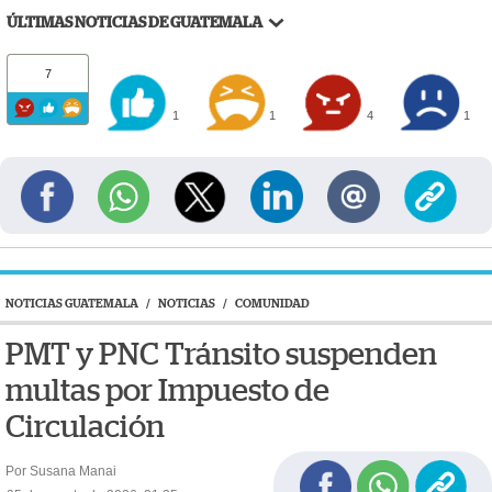
ÚLTIMAS NOTICIAS DE GUATEMALA
7
1
1
4
1
NOTICIAS GUATEMALA
/
NOTICIAS
/
COMUNIDAD
PMT y PNC Tránsito suspenden
multas por Impuesto de
Circulación
Por Susana Manai