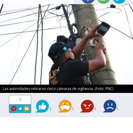
Las autoridades retiraron cinco cámaras de vigilancia. (Foto: PNC)
7
1
1
4
1