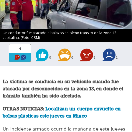
Un conductor fue atacado a balazos en pleno tránsito de la zona 13
capitalina. (Foto: CBM)
4
0
0
3
1
La víctima se conducía en su vehículo cuando fue
atacada por desconocidos en la zona 13, en donde el
tránsito también ha sido afectado.
OTRAS NOTICIAS:
Localizan un cuerpo envuelto en
bolsas plásticas este jueves en Mixco
Un incidente armado ocurrió la mañana de este jueves