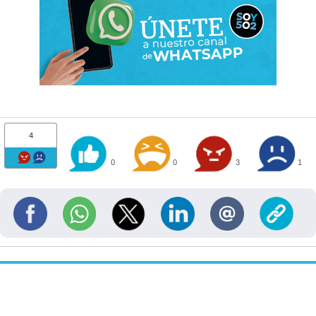
4
0
0
3
1