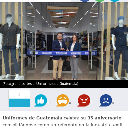
(Fotografía cortesía: Uniformes de Guatemala)
0
0
0
0
0
Uniformes de Guatemala
celebra su
35 aniversario
consolidándose como un referente en la industria textil