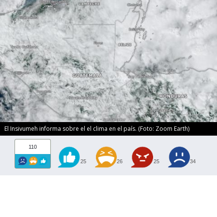
El Insivumeh informa sobre el el clima en el país. (Foto: Zoom Earth)
110
25
26
25
34