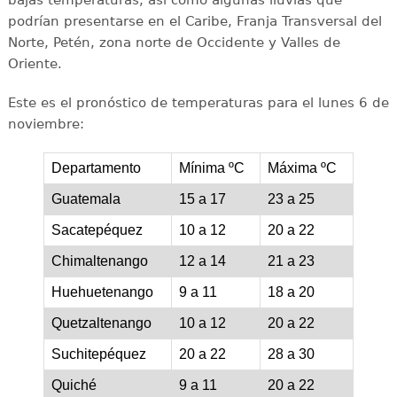
podrían presentarse en el Caribe, Franja Transversal del
Norte, Petén, zona norte de Occidente y Valles de
Oriente.
Este es el pronóstico de temperaturas para el lunes 6 de
noviembre:
Departamento
Mínima ºC
Máxima ºC
Guatemala
15 a 17
23 a 25
Sacatepéquez
10 a 12
20 a 22
Chimaltenango
12 a 14
21 a 23
Huehuetenango
9 a 11
18 a 20
Quetzaltenango
10 a 12
20 a 22
Suchitepéquez
20 a 22
28 a 30
Quiché
9 a 11
20 a 22