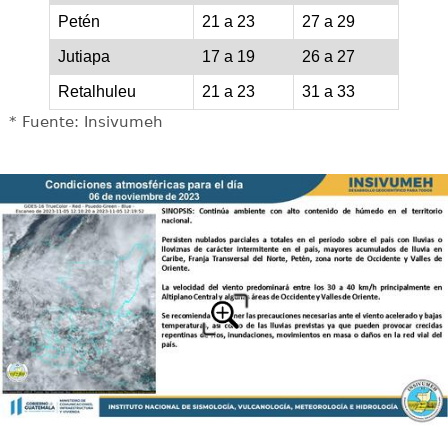
Petén
21 a 23
27 a 29
Jutiapa
17 a 19
26 a 27
Retalhuleu
21 a 23
31 a 33
* Fuente: Insivumeh