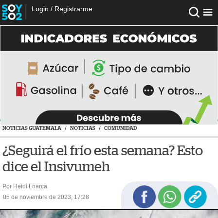
Login
/
Registrarme
NOTICIAS GUATEMALA
/
NOTICIAS
/
COMUNIDAD
¿Seguirá el frío esta semana? Esto
dice el Insivumeh
Por Heidi Loarca
05 de noviembre de 2023, 17:28