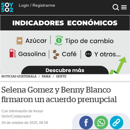
Login
/
Registrarme
NOTICIAS GUATEMALA
/
FAMA
/
GENTE
Selena Gomez y Benny Blanco
firmaron un acuerdo prenupcial
Con información de Kevyn
Girón/Colaborador
04 de octubre de 2025, 08:58