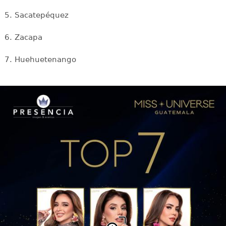
5. Sacatepéquez
6. Zacapa
7. Huehuetenango