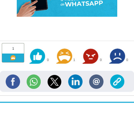
1
0
1
0
0