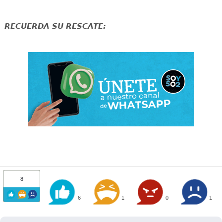
RECUERDA SU RESCATE:
8
6
1
0
1