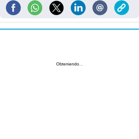
Obteniendo...