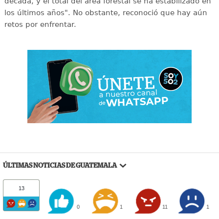
década, y el total del área forestal se ha estabilizado en
los últimos años". No obstante, reconoció que hay aún
retos por enfrentar.
ÚLTIMAS NOTICIAS DE GUATEMALA
13
0
1
11
1