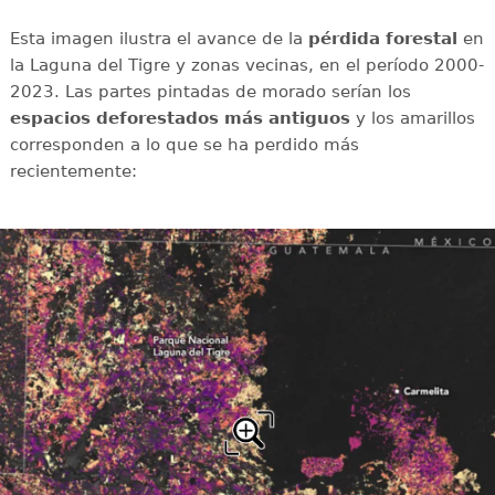
Esta imagen ilustra el avance de la
pérdida forestal
en
la Laguna del Tigre y zonas vecinas, en el período 2000-
2023. Las partes pintadas de morado serían los
espacios deforestados más antiguos
y los amarillos
corresponden a lo que se ha perdido más
recientemente: