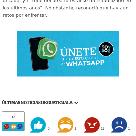
década, y el total del área forestal se ha estabilizado en
los últimos años". No obstante, reconoció que hay aún
retos por enfrentar.
ÚLTIMAS NOTICIAS DE GUATEMALA
13
0
1
11
1