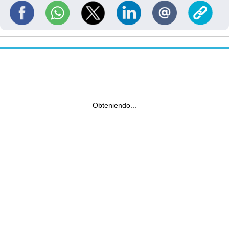
Obteniendo...