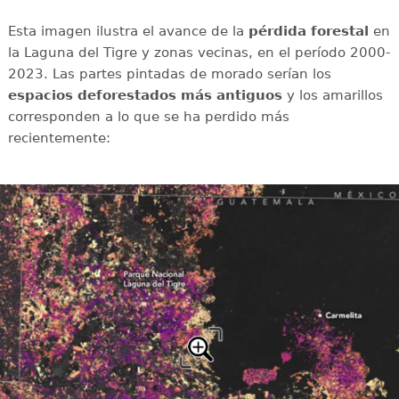
Esta imagen ilustra el avance de la
pérdida forestal
en
la Laguna del Tigre y zonas vecinas, en el período 2000-
2023. Las partes pintadas de morado serían los
espacios deforestados más antiguos
y los amarillos
corresponden a lo que se ha perdido más
recientemente: