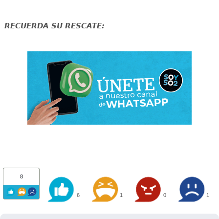
RECUERDA SU RESCATE:
8
6
1
0
1