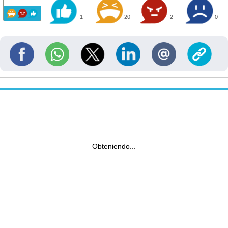
1
20
2
0
Obteniendo...