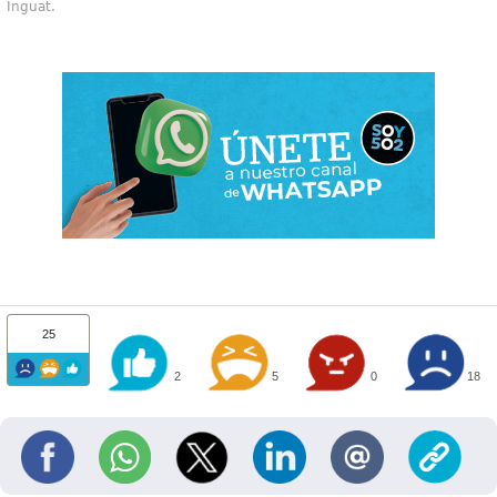
Inguat.
25
2
5
0
18