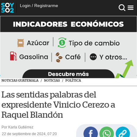
Login
/
Registrarme
NOTICIAS GUATEMALA
/
NOTICIAS
/
POLÍTICA
Las sentidas palabras del
expresidente Vinicio Cerezo a
Raquel Blandón
Por Karla Gutiérrez
22 de septiembre de 2024, 07:20