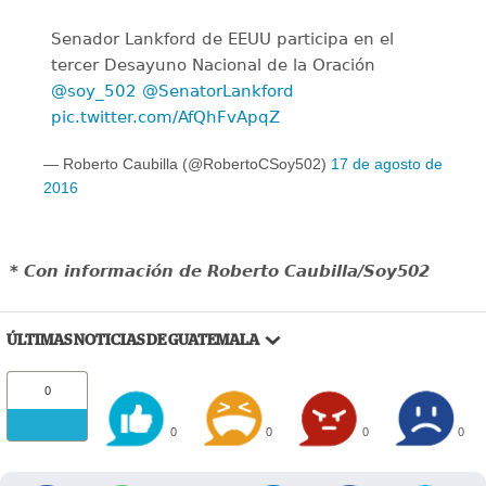
Senador Lankford de EEUU participa en el
tercer Desayuno Nacional de la Oración
@soy_502
@SenatorLankford
pic.twitter.com/AfQhFvApqZ
— Roberto Caubilla (@RobertoCSoy502)
17 de agosto de
2016
* Con información de Roberto Caubilla/Soy502
ÚLTIMAS NOTICIAS DE GUATEMALA
0
0
0
0
0