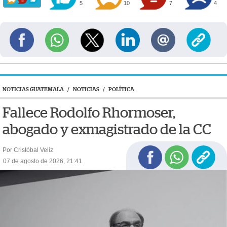
5
10
7
4
NOTICIAS GUATEMALA
/
NOTICIAS
/
POLÍTICA
Fallece Rodolfo Rhormoser,
abogado y exmagistrado de la CC
Por Cristóbal Veliz
07 de agosto de 2026, 21:41