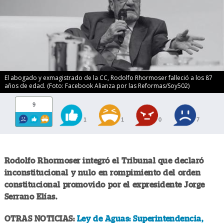
El abogado y exmagistrado de la CC, Rodolfo Rhormoser falleció a los 87
años de edad. (Foto: Facebook Alianza por las Reformas/Soy502)
9
1
1
0
7
Rodolfo Rhormoser integró el Tribunal que declaró
inconstitucional y nulo en rompimiento del orden
constitucional promovido por el expresidente Jorge
Serrano Elías.
OTRAS NOTICIAS:
Ley de Aguas: Superintendencia,