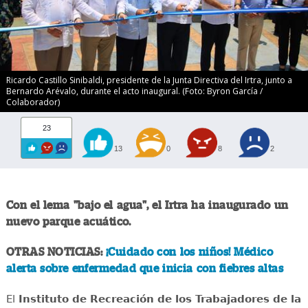
Ricardo Castillo Sinibaldi, presidente de la Junta Directiva del Irtra, junto a
Bernardo Arévalo, durante el acto inaugural. (Foto: Byron García /
Colaborador)
23
13
0
8
2
Con el lema "bajo el agua", el Irtra ha inaugurado un
nuevo parque acuático.
OTRAS NOTICIAS:
¡Cuidado con los niños! Médico
alerta sobre enfermedad que inicia con fiebres altas
El
Instituto de Recreación de los Trabajadores de la