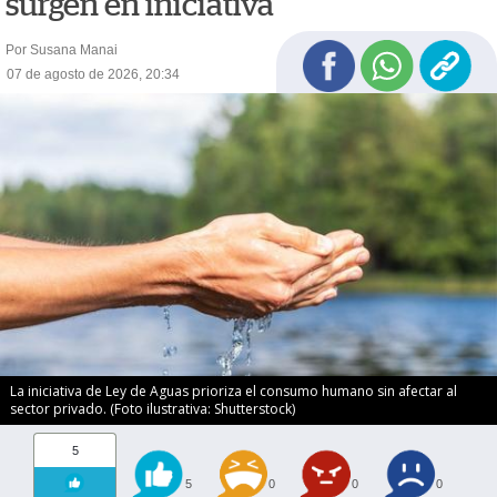
surgen en iniciativa
Por Susana Manai
07 de agosto de 2026, 20:34
La iniciativa de Ley de Aguas prioriza el consumo humano sin afectar al
sector privado. (Foto ilustrativa: Shutterstock)
5
5
0
0
0