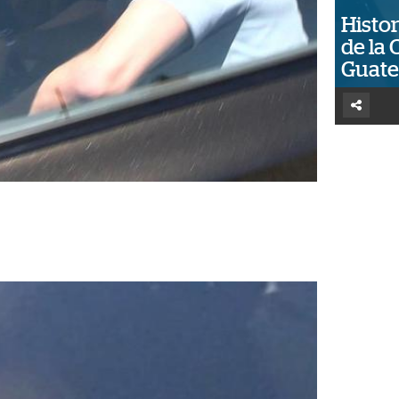
Histor
de la 
Guat