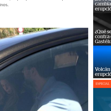
cambia 
inos.
erupci
¿Qué se
contra 
Gastél
Volcán 
erupció
ESPECIAL