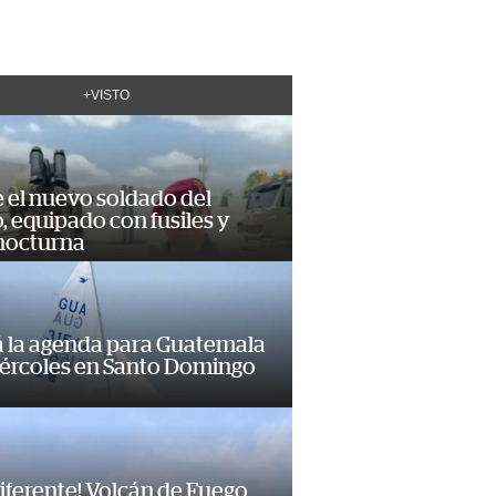
+VISTO
e el nuevo soldado del
o, equipado con fusiles y
 nocturna
á la agenda para Guatemala
iércoles en Santo Domingo
diferente! Volcán de Fuego