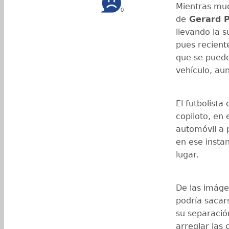
Mientras muc
0
de
Gerard P
llevando la 
pues recien
que se puede
vehículo, au
El futbolista
copiloto, en
automóvil a 
en ese insta
lugar.
De las imáge
podría sacar
su separaci
arreglar las 