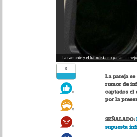
La cantante y el futbolista no pasan el me
0
La pareja se
rumor de inf
captados el 
0
por la prese
0
SEÑALADO:
0
supuesta inf