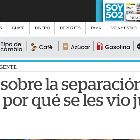
VERS
S
GUATE
DINERO
DEPORTES
FAMA
VIDA Y ESTILO
GENTE
 sobre la separació
 por qué se les vio 