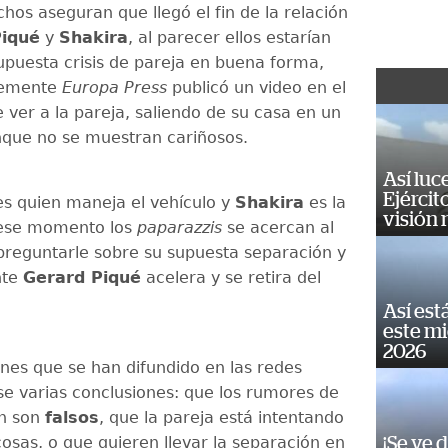
hos aseguran que llegó el fin de la relación
iqué
y
Shakira
, al parecer ellos estarían
supuesta crisis de pareja en buena forma,
temente
Europa Press
publicó un video en el
 ver a la pareja, saliendo de su casa en un
nque no se muestran cariñosos.
Así luc
Ejércit
 es quien maneja el vehículo y
Shakira
es la
visión
 ese momento los
paparazzis
se acercan al
preguntarle sobre su supuesta separación y
nte
Gerard Piqué
acelera y se retira del
Así est
este m
2026
nes que se han difundido en las redes
se varias conclusiones: que los rumores de
ón son
falsos
, que la pareja está intentando
cosas, o que quieren llevar la separación en
¡Se ve 