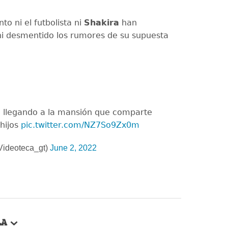
o ni el futbolista ni
Shakira
han
i desmentido los rumores de su supuesta
o llegando a la mansión que comparte
 hijos
pic.twitter.com/NZ7So9Zx0m
Videoteca_gt)
June 2, 2022
LA