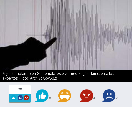
Sigue temblando en Guatemala, este viernes, según dan cuenta los
expertos. (Foto: Archivo/Soy502)
20
8
1
4
7