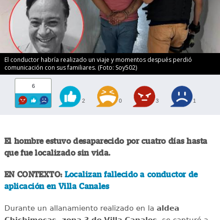
El conductor habría realizado un viaje y momentos después perdió
comunicación con sus familiares. (Foto: Soy502)
6
2
0
3
1
El hombre estuvo desaparecido por cuatro días hasta
que fue localizado sin vida.
EN CONTEXTO:
Localizan fallecido a conductor de
aplicación en Villa Canales
Durante un allanamiento realizado en la
aldea