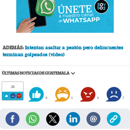
ADEMÁS:
Intentan asaltar a peatón pero delincuentes
terminan golpeados (video)
ÚLTIMAS NOTICIAS DE GUATEMALA
20
8
1
4
7