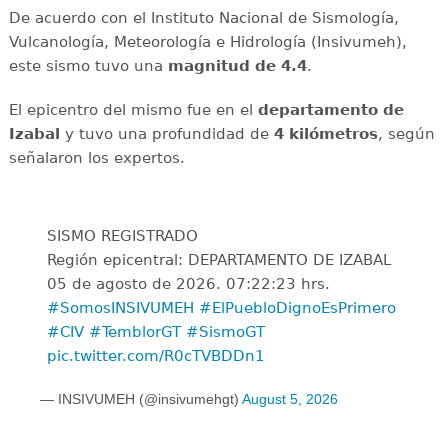
De acuerdo con el Instituto Nacional de Sismología,
Vulcanología, Meteorología e Hidrología (Insivumeh),
este sismo tuvo una
magnitud de 4.4
.
El epicentro del mismo fue en el
departamento de
Izabal
y tuvo una profundidad de
4 kilómetros
, según
señalaron los expertos.
SISMO REGISTRADO
Región epicentral: DEPARTAMENTO DE IZABAL
05 de agosto de 2026. 07:22:23 hrs.
#SomosINSIVUMEH
#ElPuebloDignoEsPrimero
#CIV
#TemblorGT
#SismoGT
pic.twitter.com/R0cTVBDDn1
— INSIVUMEH (@insivumehgt)
August 5, 2026