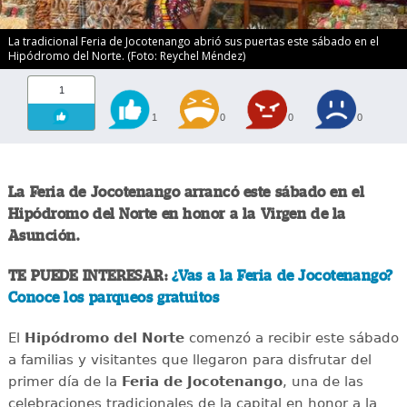
La tradicional Feria de Jocotenango abrió sus puertas este sábado en el
Hipódromo del Norte. (Foto: Reychel Méndez)
1
1
0
0
0
La Feria de Jocotenango arrancó este sábado en el
Hipódromo del Norte en honor a la Virgen de la
Asunción.
TE PUEDE INTERESAR:
¿Vas a la Feria de Jocotenango?
Conoce los parqueos gratuitos
El
Hipódromo del Norte
comenzó a recibir este sábado
a familias y visitantes que llegaron para disfrutar del
primer día de la
Feria de Jocotenango
, una de las
celebraciones tradicionales de la capital en honor a la