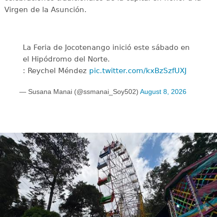
Virgen de la Asunción.
La Feria de Jocotenango inició este sábado en
el Hipódromo del Norte.
: Reychel Méndez
pic.twitter.com/kxBzSzfUXJ
— Susana Manai (@ssmanai_Soy502)
August 8, 2026