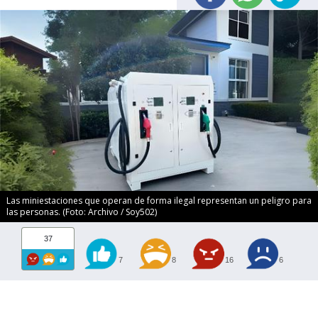
Las miniestaciones que operan de forma ilegal representan un peligro para
las personas. (Foto: Archivo / Soy502)
37
7
8
16
6