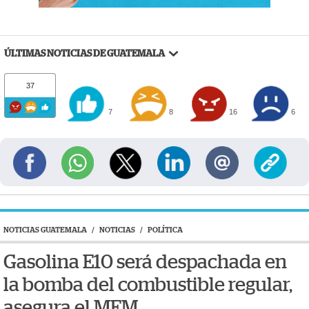
ÚLTIMAS NOTICIAS DE GUATEMALA
37
7
8
16
6
NOTICIAS GUATEMALA
/
NOTICIAS
/
POLÍTICA
Gasolina E10 será despachada en
la bomba del combustible regular,
asegura el MEM