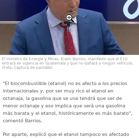
El ministro de Energía y Minas, Erwin Barrios, manifestó que el E10
entrará en vigencia en Guatemala y que no dañará a ningún vehículo.
(Foto: Captura de pantalla)
"El biocombustible (etanol) no es afecto a los precios
internacionales y, por ser muy rico el etanol en
octanaja, la gasolina que se use tendrá que ser de
menor octanaje y eso implica que será una gasolina
más barata y el etanol, históricamente es más barato",
comentó Barrios.
Por aparte, explicó que el etanol tampoco es afectado