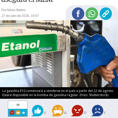
Por Alexis Batres
27 de julio de 2026, 19:47
La gasolina E10 comenzará a venderse en el país a partir del 22 de agosto.
Estará disponible en la bomba de gasolina regular. (Foto: Shutterstock)
48
5
13
27
3