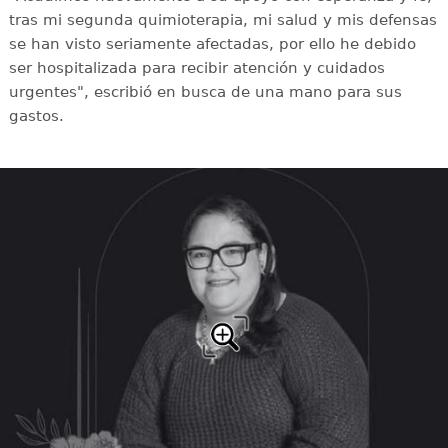
tras mi segunda quimioterapia, mi salud y mis defensas
se han visto seriamente afectadas, por ello he debido
ser hospitalizada para recibir atención y cuidados
urgentes", escribió en busca de una mano para sus
gastos.