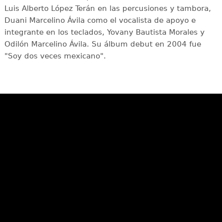
Luis Alberto López Terán en las percusiones y tambora,
Duani Marcelino Ávila como el vocalista de apoyo e
integrante en los teclados, Yovany Bautista Morales y
Odilón Marcelino Ávila. Su álbum debut en 2004 fue
"Soy dos veces mexicano".