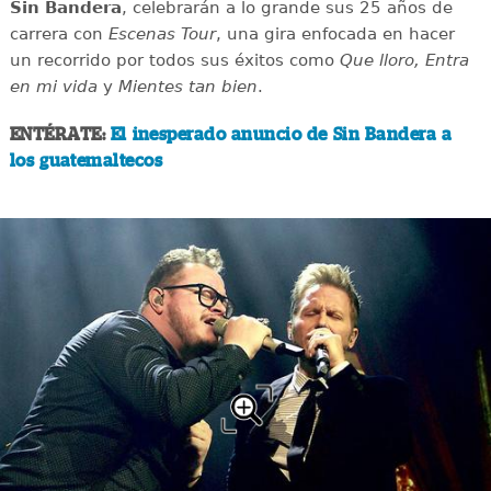
Sin Bandera
, celebrarán a lo grande sus 25 años de
carrera con
Escenas Tour
, una gira enfocada en hacer
un recorrido por todos sus éxitos como
Que lloro, Entra
en mi vida
y
Mientes tan bien
.
ENTÉRATE:
El inesperado anuncio de Sin Bandera a
los guatemaltecos