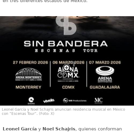
en tres diferentes estados de México.
Leonel García y Noel Schajris anuncian residencia musical en México
con "Escenas Tour". (Foto: X)
Leonel García
y
Noel Schajris
, quienes conforman