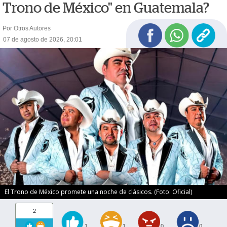
Trono de México" en Guatemala?
Por Otros Autores
07 de agosto de 2026, 20:01
El Trono de México promete una noche de clásicos. (Foto: Oficial)
2
1
1
0
0