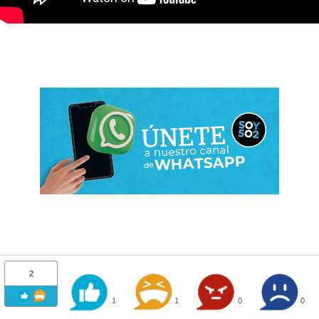
2
1
1
0
0