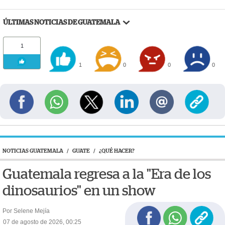
ÚLTIMAS NOTICIAS DE GUATEMALA
1
1
0
0
0
NOTICIAS GUATEMALA
/
GUATE
/
¿QUÉ HACER?
Guatemala regresa a la "Era de los
dinosaurios" en un show
Por Selene Mejía
07 de agosto de 2026, 00:25