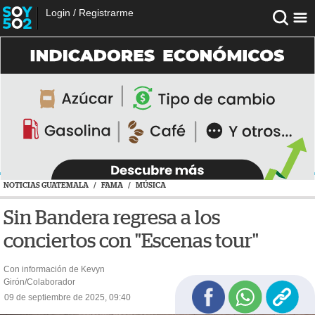
Login
/
Registrarme
NOTICIAS GUATEMALA
/
FAMA
/
MÚSICA
Sin Bandera regresa a los
conciertos con "Escenas tour"
Con información de Kevyn
Girón/Colaborador
09 de septiembre de 2025, 09:40