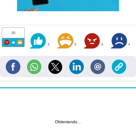
20
5
5
6
4
Obteniendo...