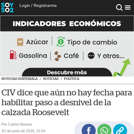
Login
/
Registrarme
NOTICIAS GUATEMALA
/
NOTICIAS
/
POLÍTICA
CIV dice que aún no hay fecha para
habilitar paso a desnivel de la
calzada Roosevelt
Por Carlos Álvarez
01 de junio de 2026, 15:54