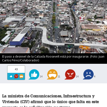
El paso a desnivel de la Calzada Roosevelt está por inaugurarse. (Foto: Juan
Carlos Pérez/Colaborador)
43
14
11
14
4
La ministra de Comunicaciones, Infraestructura y
Vivienda (CIV) afirmó que lo único que falta en este