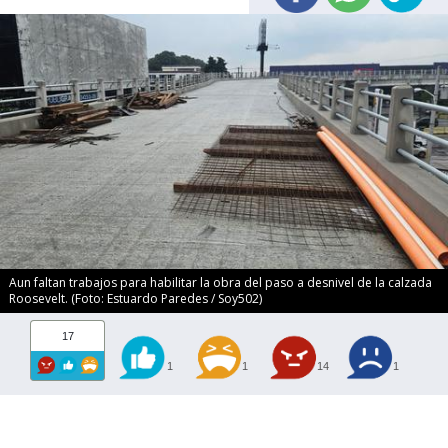
Aun faltan trabajos para habilitar la obra del paso a desnivel de la calzada
Roosevelt. (Foto: Estuardo Paredes / Soy502)
17
1
1
14
1