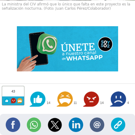
La ministra del CIV afirmó que lo único que falta en este proyecto es la
señalización nocturna. (Foto: Juan Carlos Pérez/Colaborador)
43
14
11
14
4