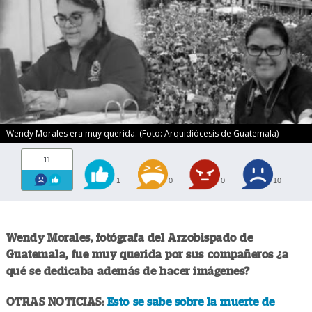
Wendy Morales era muy querida. (Foto: Arquidiócesis de Guatemala)
11
1
0
0
10
Wendy Morales, fotógrafa del Arzobispado de
Guatemala, fue muy querida por sus compañeros ¿a
qué se dedicaba además de hacer imágenes?
OTRAS NOTICIAS:
Esto se sabe sobre la muerte de