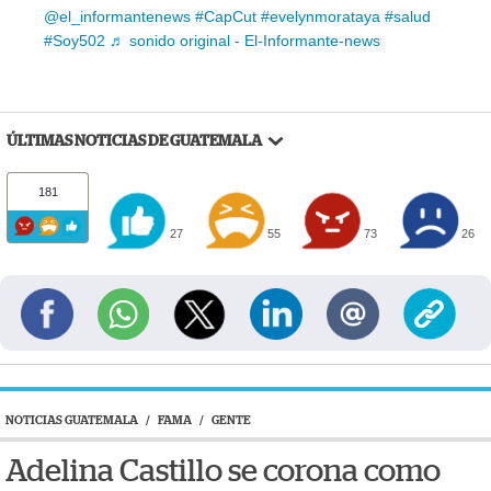
@el_informantenews
#CapCut
#evelynmorataya
#salud
#Soy502
♬ sonido original - El-Informante-news
ÚLTIMAS NOTICIAS DE GUATEMALA
181
27
55
73
26
NOTICIAS GUATEMALA
/
FAMA
/
GENTE
Adelina Castillo se corona como