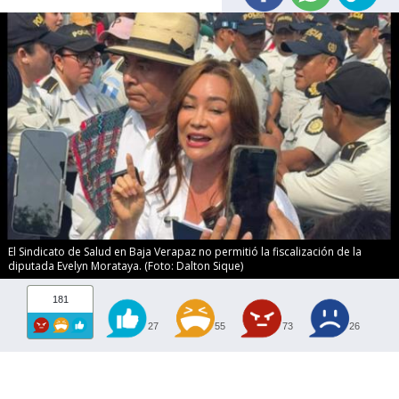
El Sindicato de Salud en Baja Verapaz no permitió la fiscalización de la
diputada Evelyn Morataya. (Foto: Dalton Sique)
181
27
55
73
26