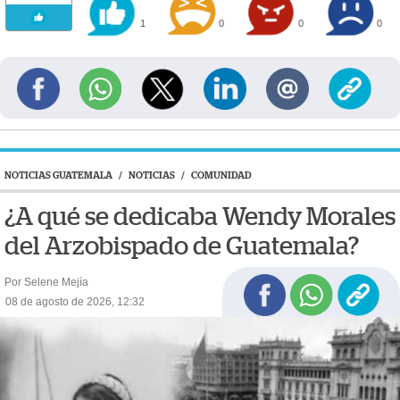
1
0
0
0
NOTICIAS GUATEMALA
/
NOTICIAS
/
COMUNIDAD
¿A qué se dedicaba Wendy Morales
del Arzobispado de Guatemala?
Por Selene Mejía
08 de agosto de 2026, 12:32