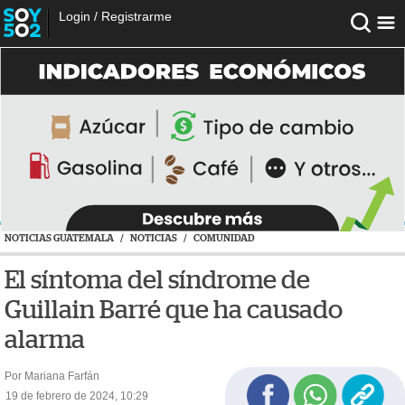
Login
/
Registrarme
NOTICIAS GUATEMALA
/
NOTICIAS
/
COMUNIDAD
El síntoma del síndrome de
Guillain Barré que ha causado
alarma
Por Mariana Farfán
19 de febrero de 2024, 10:29