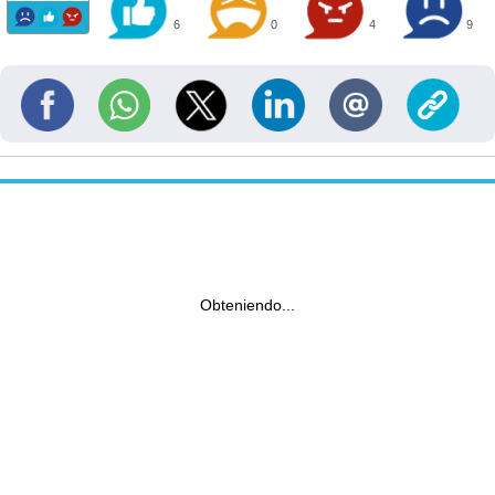
6
0
4
9
Obteniendo...