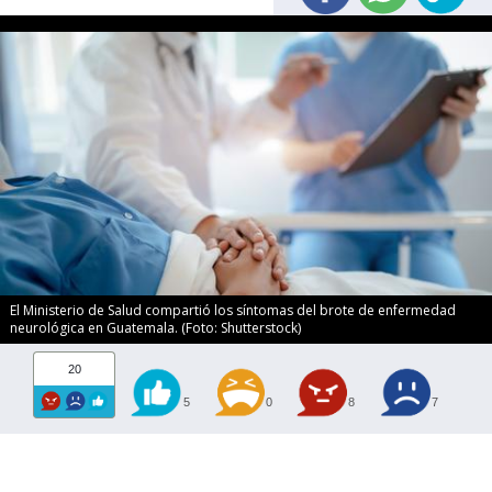
El Ministerio de Salud compartió los síntomas del brote de enfermedad
neurológica en Guatemala. (Foto: Shutterstock)
20
5
0
8
7