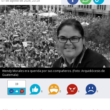
07 de agosto de 2026, 23:19
Wendy Morales era querida por sus compañeros. (Foto: Arquidiócesis de
Guatemala)
19
6
0
4
9