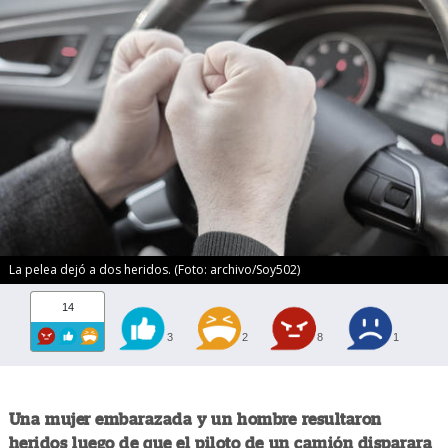
La pelea dejó a dos heridos. (Foto: archivo/Soy502)
14
3
2
8
1
Una mujer embarazada y un hombre resultaron
heridos luego de que el piloto de un camión disparara