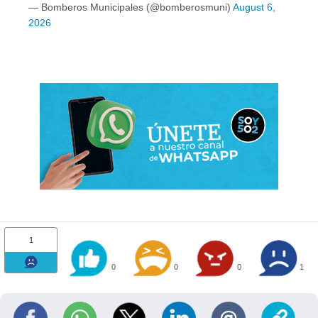
— Bomberos Municipales (@bomberosmuni)
August 6,
2026
1
0
0
0
1