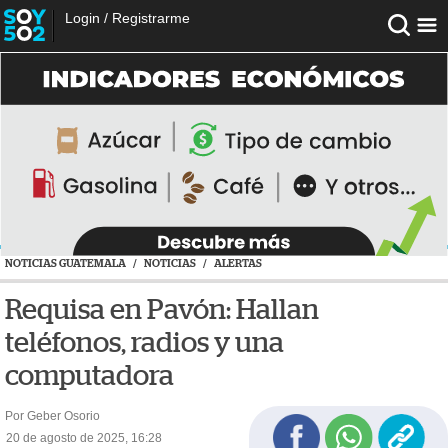
Login
/
Registrarme
NOTICIAS GUATEMALA
/
NOTICIAS
/
ALERTAS
Requisa en Pavón: Hallan
teléfonos, radios y una
computadora
Por Geber Osorio
20 de agosto de 2025, 16:28