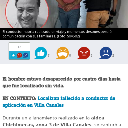
El conductor habría realizado un viaje y momentos después perdió
comunicación con sus familiares. (Foto: Soy502)
12
7
0
3
2
El hombre estuvo desaparecido por cuatro días hasta
que fue localizado sin vida.
EN CONTEXTO:
Localizan fallecido a conductor de
aplicación en Villa Canales
Durante un allanamiento realizado en la
aldea
Chichimecas, zona 3 de Villa Canales
, se capturó a