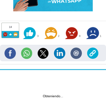
14
3
2
8
1
Obteniendo...