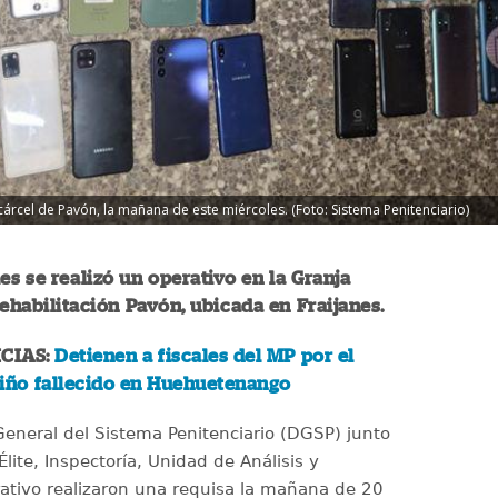
cárcel de Pavón, la mañana de este miércoles. (Foto: Sistema Penitenciario)
es se realizó un operativo en la Granja
habilitación Pavón, ubicada en Fraijanes.
CIAS:
Detienen a fiscales del MP por el
niño fallecido en Huehuetenango
General del Sistema Penitenciario (DGSP) junto
lite, Inspectoría, Unidad de Análisis y
ativo realizaron una requisa la mañana de 20