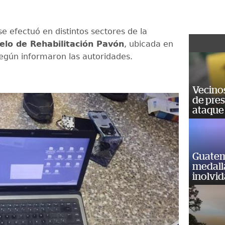
se efectuó en distintos sectores de la
elo de Rehabilitación Pavón
, ubicada en
egún informaron las autoridades.
Vecino
de pre
ataque
Guatem
medall
inolvi