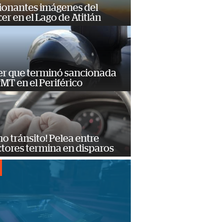
ionantes imágenes del
er en el Lago de Atitlán
er que terminó sancionada
PMT en el Periférico
no tránsito! Pelea entre
tores termina en disparos