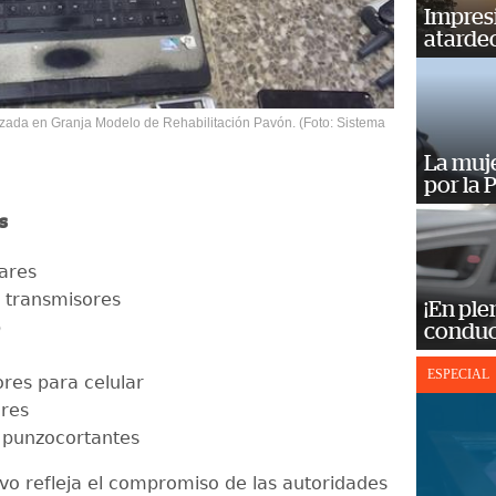
Impres
atardec
izada en Granja Modelo de Rehabilitación Pavón. (Foto: Sistema
La muj
por la 
s
lares
s transmisores
¡En ple
p
conduc
ESPECIAL
res para celular
ares
 punzocortantes
ivo refleja el compromiso de las autoridades