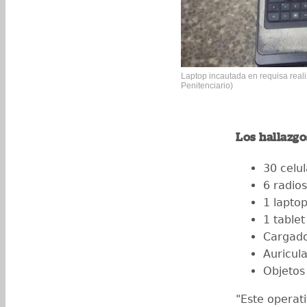
Laptop incautada en requisa real
Penitenciario)
Los hallazgo
30 celu
6 radio
1 lapto
1 tablet
Cargado
Auricul
Objetos
"Este operat