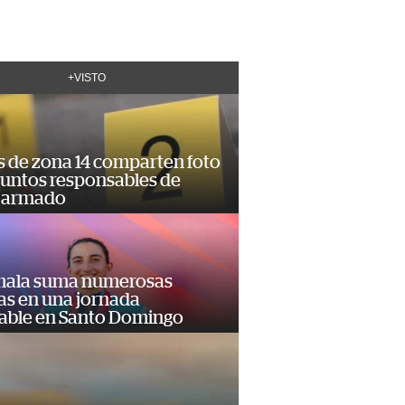
+VISTO
s de zona 14 comparten foto
suntos responsables de
 armado
ala suma numerosas
as en una jornada
dable en Santo Domingo