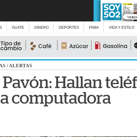
VERS
S
GUATE
DINERO
DEPORTES
FAMA
VIDA Y ESTILO
AS
/
ALERTAS
Pavón: Hallan telé
na computadora