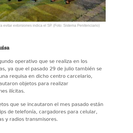
 evitar extorsiones indica el SP. (Foto: Sistema Penitenciario)
uisa
gundo operativo que se realiza en los
as, ya que el pasado 29 de julio también se
una requisa en dicho centro carcelario,
autaron objetos para realizar
s ilícitas.
jetos que se incautaron el mes pasado están
ips de telefonía, cargadores para celular,
s y radios transmisores.