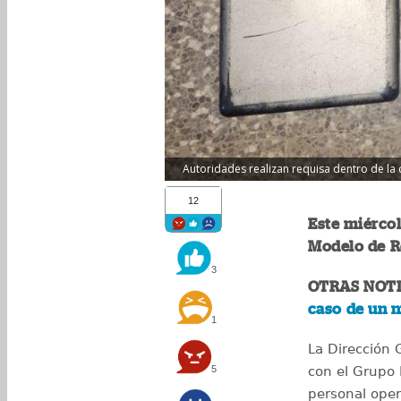
Autoridades realizan requisa dentro de la 
12
Este miércol
Modelo de Re
3
OTRAS NOTI
caso de un 
1
La Dirección 
5
con el Grupo É
personal oper