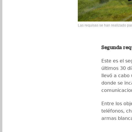
Las requisas se han realizado para
Segunda req
Este es el se
últimos 30 dí
llevó a cabo 
donde se inc
comunicacione
Entre los ob
teléfonos, ch
armas blanca