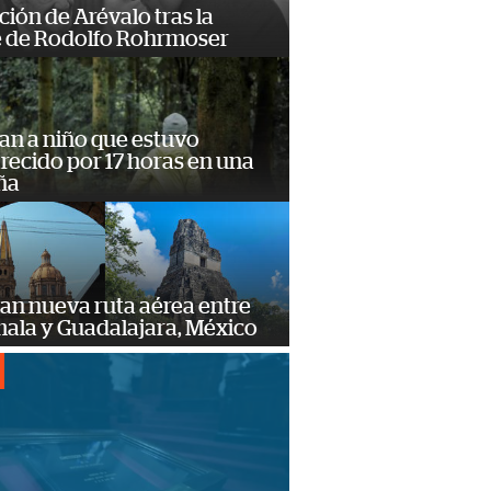
ción de Arévalo tras la
 de Rodolfo Rohrmoser
an a niño que estuvo
ecido por 17 horas en una
ña
an nueva ruta aérea entre
ala y Guadalajara, México