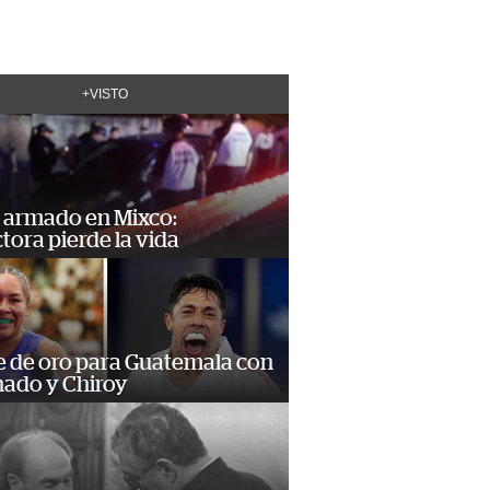
+VISTO
 armado en Mixco:
ora pierde la vida
e de oro para Guatemala con
ado y Chiroy