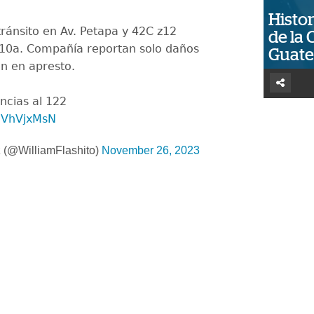
Histor
tránsito en Av. Petapa y 42C z12
de la 
10a. Compañía reportan solo daños
Guat
n en apresto.
cias al 122
yNVhVjxMsN
 (@WilliamFlashito)
November 26, 2023