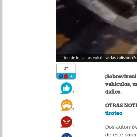
Uno de los autos volcó tras las colisión. (F
27
¡Sobreviven!
vehículos, u
daños.
3
OTRAS NOTI
3
tiroteo
7
Dos automóvi
de este sába