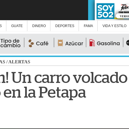
VERS
S
GUATE
DINERO
DEPORTES
FAMA
VIDA Y ESTILO
AS
/
ALERTAS
! Un carro volcado
 en la Petapa