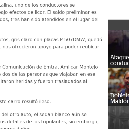
talina, uno de los conductores se
jo efectos de licor. El saldo preliminar es
dos, tres han sido atendidos en el lugar del
utos, gris claro con placas P 507DMW, quedó
cinos ofrecieron apoyo para poder reubicar
Ataque
conduct
de Comunicación de Emtra, Amilcar Montejo
 dos de las personas que viajaban en ese
ltaron heridas y fueron trasladados al
Doblet
Maldon
este carro resultó ileso.
 del otro auto, el sedan blanco aún se
s detalles de los tripulantes, sin embargo,
severos daños.