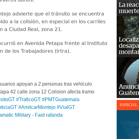
La reac
muerte
ejo advierte que el tránsito se encuentra
do a la colisión, en especial en los carriles
 a Ciudad Real, zona 21.
Localiz
ocurrió en Avenida Petapa frente al Instituto
desapar
 de los Trabajadores (Irtra).
monta
uarios apoyan a 2 personas tras vehículo
Anunci
apa 42 calle zona 12 Colision afecta tramo
Guatem
sitoGT
#TraficoGT
#PMTGuatemala
ESPECIAL
ticiaGT
#AmilcarMontejo
#VialGT
matic Military - Faid rafanda