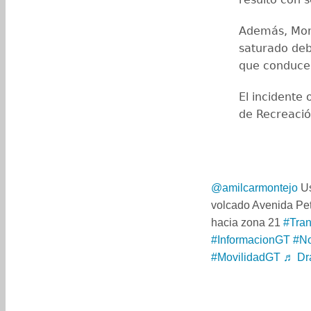
Además, Mont
saturado debi
que conducen
El incidente 
de Recreación
@amilcarmontejo
Us
volcado Avenida Pet
hacia zona 21
#Tran
#InformacionGT
#No
#MovilidadGT
♬ Dra