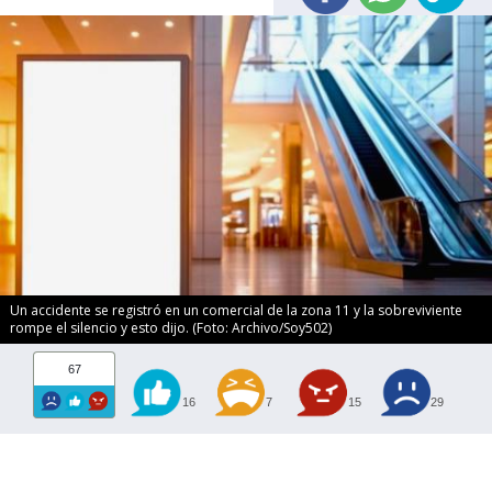
Un accidente se registró en un comercial de la zona 11 y la sobreviviente
rompe el silencio y esto dijo. (Foto: Archivo/Soy502)
67
16
7
15
29