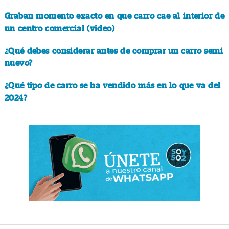
Graban momento exacto en que carro cae al interior de
un centro comercial (video)
¿Qué debes considerar antes de comprar un carro semi
nuevo?
¿Qué tipo de carro se ha vendido más en lo que va del
2024?