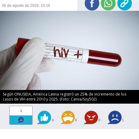
06 de agosto de 2026, 19:16
Según ONUSIDA, América Latina registró un 25% de incremento de los
casos de VIH entre 2010 y 2025. (Foto: Canva/Soy502)
1
0
0
0
1