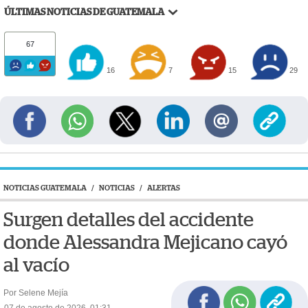
ÚLTIMAS NOTICIAS DE GUATEMALA
67
16
7
15
29
NOTICIAS GUATEMALA
/
NOTICIAS
/
ALERTAS
Surgen detalles del accidente
donde Alessandra Mejicano cayó
al vacío
Por Selene Mejía
07 de agosto de 2026, 01:31