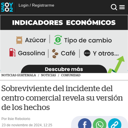
Login
/
Registrarme
NOTICIAS GUATEMALA
/
NOTICIAS
/
COMUNIDAD
Sobreviviente del incidente del
centro comercial revela su versión
de los hechos
Por Ilsie Rebolorio
23 de noviembre de 2024, 12:25