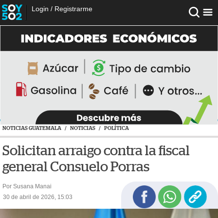
Login
/
Registrarme
NOTICIAS GUATEMALA
/
NOTICIAS
/
POLÍTICA
Solicitan arraigo contra la fiscal
general Consuelo Porras
Por Susana Manai
30 de abril de 2026, 15:03