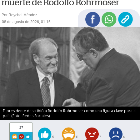
muerte de Rodolfo Rohrmoser
Por Reychel Méndez
08 de agosto de 2026, 01:15
El presidente describió a Rodolfo Rohrmoser como una figura clave para el
país (Foto: Redes Sociales)
27
5
11
7
4