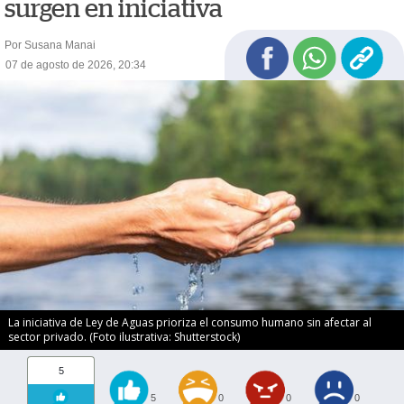
surgen en iniciativa
Por Susana Manai
07 de agosto de 2026, 20:34
La iniciativa de Ley de Aguas prioriza el consumo humano sin afectar al
sector privado. (Foto ilustrativa: Shutterstock)
5
5
0
0
0