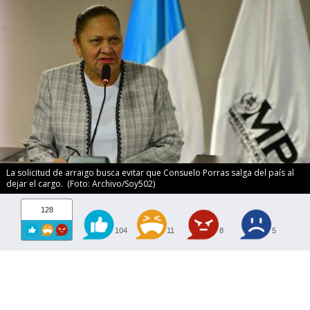
La solicitud de arraigo busca evitar que Consuelo Porras salga del país al
dejar el cargo. (Foto: Archivo/Soy502)
128
104
11
8
5