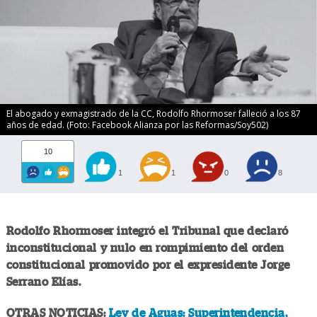
El abogado y exmagistrado de la CC, Rodolfo Rhormoser falleció a los 87
años de edad. (Foto: Facebook Alianza por las Reformas/Soy502)
10
1
1
0
8
Rodolfo Rhormoser integró el Tribunal que declaró
inconstitucional y nulo en rompimiento del orden
constitucional promovido por el expresidente Jorge
Serrano Elías.
OTRAS NOTICIAS:
Ley de Aguas: Superintendencia,