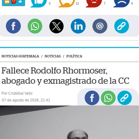
5
11
7
4
NOTICIAS GUATEMALA
/
NOTICIAS
/
POLÍTICA
Fallece Rodolfo Rhormoser,
abogado y exmagistrado de la CC
Por Cristóbal Veliz
07 de agosto de 2026, 21:41