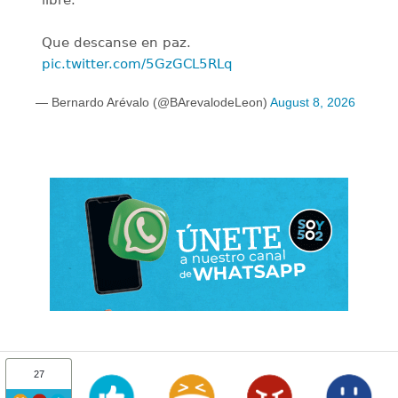
Que descanse en paz.
pic.twitter.com/5GzGCL5RLq
— Bernardo Arévalo (@BArevalodeLeon)
August 8, 2026
27