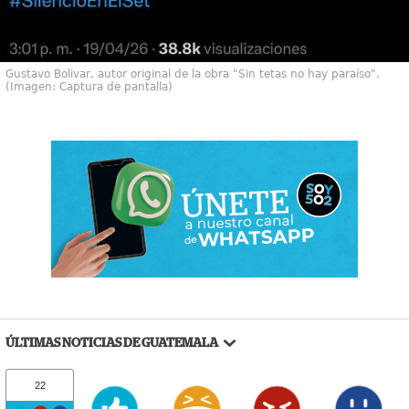
Gustavo Bolivar, autor original de la obra "Sin tetas no hay paraíso".
(Imagen: Captura de pantalla)
ÚLTIMAS NOTICIAS DE GUATEMALA
22