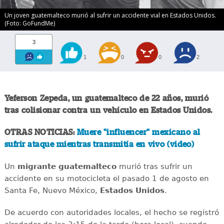
Un joven guatemalteco murió al sufrir un accidente vial en Estados Unidos.
(Foto: GoFundMe)
3
1
0
0
2
Yeferson Zepeda, un guatemalteco de 22 años, murió
tras colisionar contra un vehículo en Estados Unidos.
OTRAS NOTICIAS:
Muere "influencer" mexicano al
sufrir ataque mientras transmitía en vivo (video)
Un
migrante
guatemalteco
murió tras sufrir un
accidente en su motocicleta el pasado 1 de agosto en
Santa Fe, Nuevo México,
Estados
Unidos
.
De acuerdo con autoridades locales, el hecho se registró