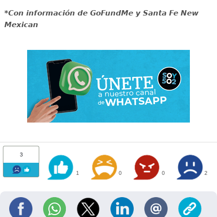
*Con información de GoFundMe y Santa Fe New
Mexican
3
1
0
0
2