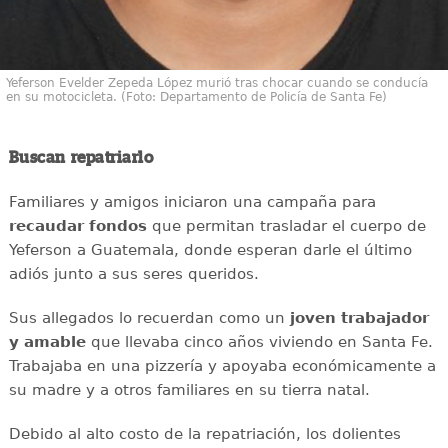
Yeferson Evelder Zepeda López murió tras chocar cuando se conducía
en su motocicleta. (Foto: Departamento de Policía de Santa Fe)
Buscan repatriarlo
Familiares y amigos iniciaron una campaña para
recaudar
fondos
que permitan trasladar el cuerpo de
Yeferson a Guatemala, donde esperan darle el último
adiós junto a sus seres queridos.
Sus allegados lo recuerdan como un
joven
trabajador
y amable
que llevaba cinco años viviendo en Santa Fe.
Trabajaba en una pizzería y apoyaba económicamente a
su madre y a otros familiares en su tierra natal.
Debido al alto costo de la repatriación, los dolientes