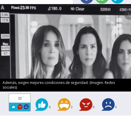
Además, exigen mejores condiciones de seguridad. (Imagen: Redes
sociales)
22
8
2
8
4