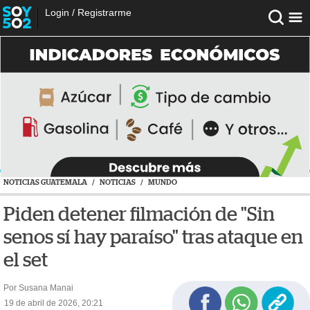
Login
/
Registrarme
NOTICIAS GUATEMALA
/
NOTICIAS
/
MUNDO
Piden detener filmación de "Sin
senos sí hay paraíso" tras ataque en
el set
Por Susana Manai
19 de abril de 2026, 20:21