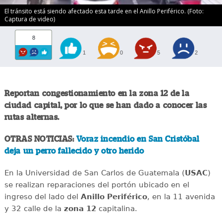
El tránsito está siendo afectado esta tarde en el Anillo Periférico. (Foto:
Captura de video)
8
1
0
5
2
Reportan congestionamiento en la zona 12 de la
ciudad capital, por lo que se han dado a conocer las
rutas alternas.
OTRAS NOTICIAS:
Voraz incendio en San Cristóbal
deja un perro fallecido y otro herido
En la Universidad de San Carlos de Guatemala (
USAC
)
se realizan reparaciones del portón ubicado en el
ingreso del lado del
Anillo
Periférico
, en la 11 avenida
y 32 calle de la
zona 12
capitalina.