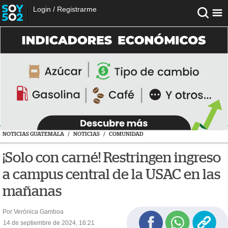
Login
/
Registrarme
NOTICIAS GUATEMALA
/
NOTICIAS
/
COMUNIDAD
¡Solo con carné! Restringen ingreso
a campus central de la USAC en las
mañanas
Por Verónica Gamboa
14 de septiembre de 2024, 16:21