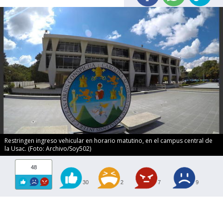
Restringen ingreso vehicular en horario matutino, en el campus central de
la Usac. (Foto: Archivo/Soy502)
48
30
2
7
9